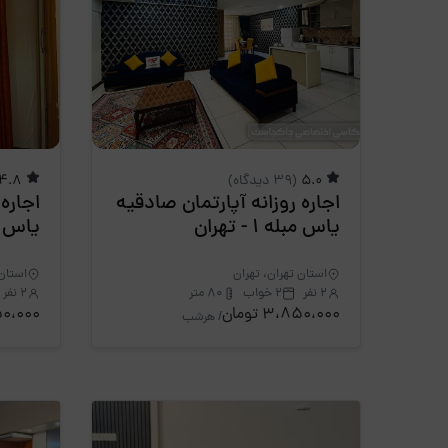
5.0
(39 دیدگاه)
4.8
اجاره روزانه آپارتمان صادقیه
اجاره
یاس مبله 1 - تهران
یاس مبله 
استان تهران، تهران
استان 
2 نفر
2 خواب
80 متر
2 نفر
3،850،000 تومان
،850،000
/ هرشب