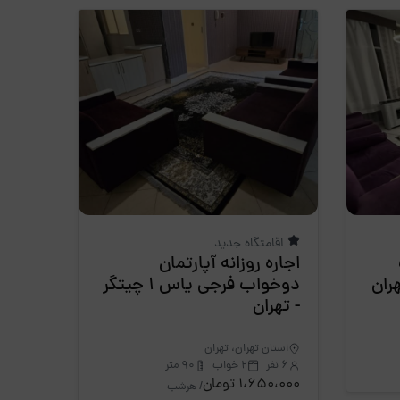
اقامتگاه جدید
اجاره روزانه آپارتمان
دوخواب فرجی یاس 1 چیتگر
- تهران
استان تهران، تهران
6 نفر
2 خواب
90 متر
1،650،000 تومان
/ هرشب