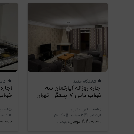
اقامتگاه جدید
اقام
اجاره روزانه آپارتمان سه
اجاره 
خواب یاس 7 چیتگر - تهران
خواب فرجی 1
استان تهران، تهران
استان 
8 نفر
3 خواب
140 متر
4 نفر
2،200،000 تومان
1،650،000
/ هرشب