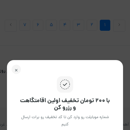
7
6
5
4
3
2
1
شما می توانید با کلیک بر رو
بلوار فردوس
پونک
با ۲۰۰ تومان تخفیف اولین اقامتگاهت
و رزرو کن
شماره موبایلت رو وارد کن تا کد تخفیف رو برات ارسال
میت انتخاب محل اقامتی که هماهنگ با نیازهای شما باشد واقفید. غرب ت
کنیم