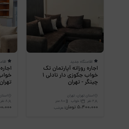
اقامتگاه جدید
اقام
اجاره روزانه آپارتمان تک
اجاره 
خواب جکوزی دار نادلی 1
چیتگر - تهران
تهران
استان تهران، تهران
استان 
2 نفر
1 خواب
80 متر
8 نفر
5،400،000 تومان
4،400،000
/ هرشب