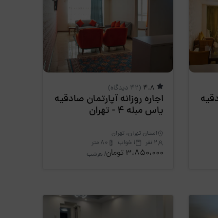
4.8
(42 دیدگاه)
دقیه
اجاره روزانه آپارتمان صادقیه
یاس مبله 4 - تهران
استان تهران، تهران
2 نفر
1 خواب
80 متر
3،850،000 تومان
/ هرشب