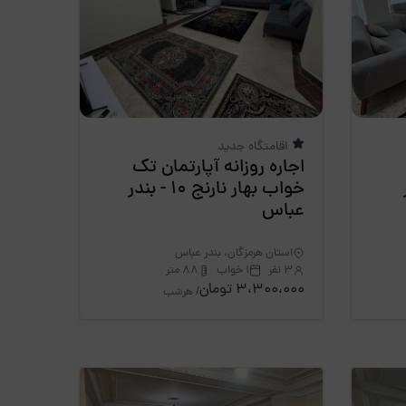
اقامتگاه جدید
اجاره روزانه آپارتمان تک
ر
خواب بهار نارنج 10 - بندر
عباس
استان هرمزگان، بندر عباس
3 نفر
1 خواب
88 متر
3،300،000 تومان
/ هرشب