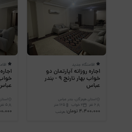
اقامتگاه جدید
اقام
اجاره روزانه آپارتمان دو
اجاره 
خواب بهار نارنج 9 - بندر
عباس
عباس
استان هرمزگان، بندر عباس
استان 
6 نفر
2 خواب
125 متر
5 نفر
4،400،000 تومان
4،400،000
/ هرشب