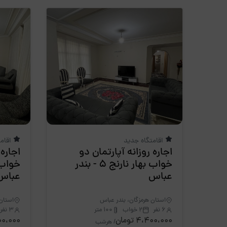
اقامتگاه جدید
اقام
اجاره روزانه آپارتمان دو
اجاره 
خواب بهار نارنج 5 - بندر
عباس
عباس
استان هرمزگان، بندر عباس
استان 
6 نفر
2 خواب
100 متر
3 نفر
4،400،000 تومان
،300،000
/ هرشب