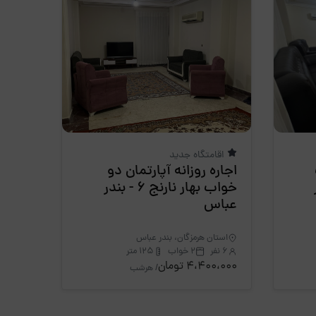
اقامتگاه جدید
اجاره روزانه آپارتمان دو
ر
خواب بهار نارنج 6 - بندر
عباس
استان هرمزگان، بندر عباس
6 نفر
2 خواب
125 متر
4،400،000 تومان
/ هرشب