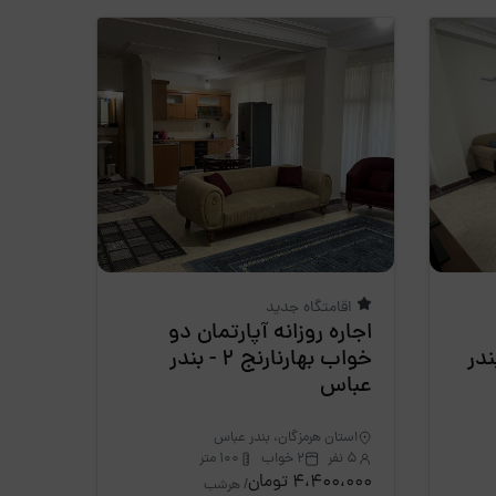
اقامتگاه جدید
اجاره روزانه آپارتمان دو
نارنج 3 - بندر
خواب بهارنارنج 2 - بندر
عباس
استان هرمزگان، بندر عباس
5 نفر
2 خواب
100 متر
4،400،000 تومان
/ هرشب