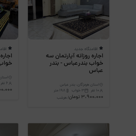
اقامتگاه جدید
اقام
اجاره روزانه آپارتمان سه
اجاره 
خواب بندرعباس - بندر
خواب 
عباس
استان 
6 نفر
استان هرمزگان، بندر عباس
6،100،000 
10 نفر
3 خواب
198 متر
3،900،000 تومان
/ هرشب