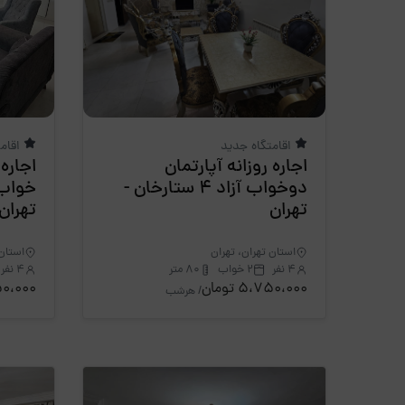
اقامتگاه جدید
اقام
اجاره روزانه آپارتمان
اجاره 
دوخواب آزاد 4 ستارخان -
تهران
تهران
استان تهران، تهران
استان 
4 نفر
2 خواب
80 متر
4 نفر
5،750،000 تومان
،750،000
/ هرشب