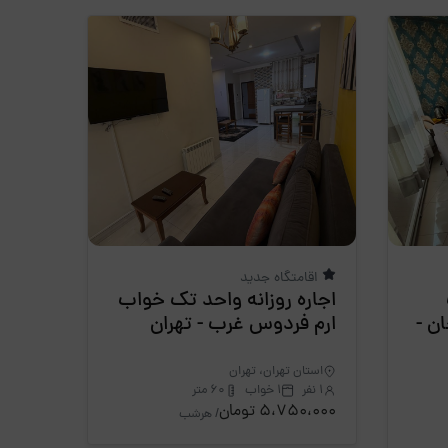
اقامتگاه جدید
اجاره روزانه واحد تک خواب
ستارخان -
ارم فردوس غرب - تهران
استان تهران، تهران
1 نفر
1 خواب
60 متر
5،750،000 تومان
/ هرشب