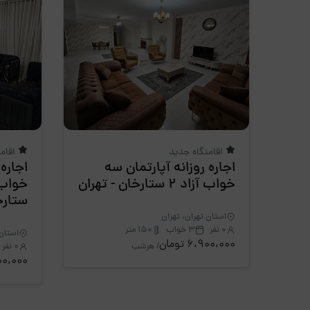
اقامتگاه جدید
اقام
اجاره روزانه آپارتمان سه
اجاره 
خواب آزاد 2 ستارخان - تهران
خواب 
ستارخ
استان تهران، تهران
0 نفر
3 خواب
150 متر
استان 
6،900،000 تومان
/ هرشب
0 نفر
6،900،000