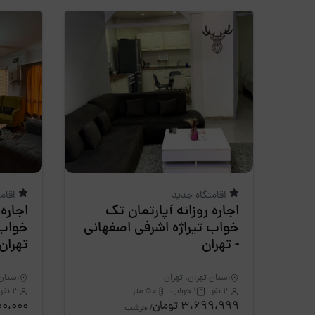
اقامتگاه جدید
اقام
اجاره روزانه آپارتمان تک
اجاره 
خواب تیراژه اشرفی اصفهانی
- تهران
تهران
استان تهران، تهران
استان 
3 نفر
1 خواب
50 متر
3 نفر
3،699،999 تومان
،500،000
/ هرشب