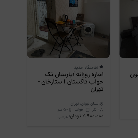
اقامتگاه جدید
مون
اجاره روزانه آپارتمان تک
خواب تاکستان 1 ستارخان -
تهران
استان تهران، تهران
2 نفر
1 خواب
50 متر
2،900،000 تومان
/ هرشب