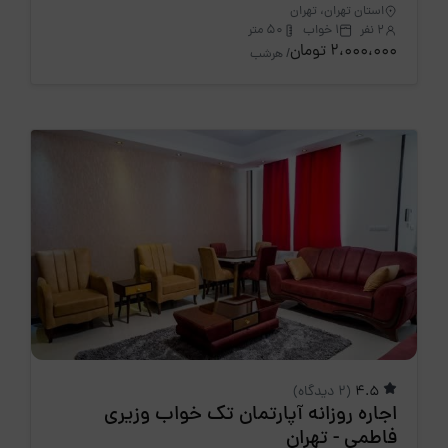
استان تهران، تهران
2 نفر
1 خواب
50 متر
2،000،000 تومان
/ هرشب
4.5
(2 دیدگاه)
اجاره روزانه آپارتمان تک خواب وزیری
فاطمی - تهران