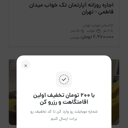
اجاره روزانه آپارتمان تک خواب میدان
فاطمی - تهران
استان تهران، تهران
2 نفر
1 خواب
50 متر
2،970،000 تومان
/ هرشب
با ۲۰۰ تومان تخفیف اولین
اقامتگاهت و رزرو کن
شماره موبایلت رو وارد کن تا کد تخفیف رو
برات ارسال کنیم