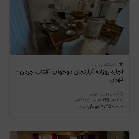
اقامتگاه جدید
اجاره روزانه آپارتمان دوخواب آفتاب جردن -
تهران
استان تهران، تهران
6 نفر
2 خواب
120 متر
8،250،000 تومان
/ هرشب