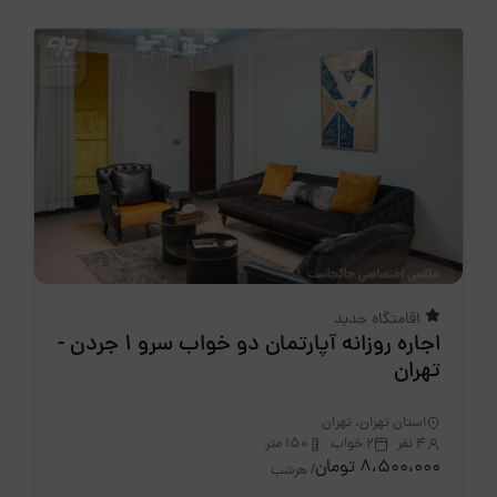
اقامتگاه جدید
اجاره روزانه آپارتمان دو خواب سرو 1 جردن -
تهران
استان تهران، تهران
4 نفر
2 خواب
150 متر
8،500،000 تومان
/ هرشب