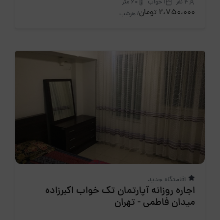
4 نفر
1 خواب
60 متر
2،750،000 تومان
/ هرشب
اقامتگاه جدید
اجاره روزانه آپارتمان تک خواب اکبرزاده
میدان فاطمی - تهران