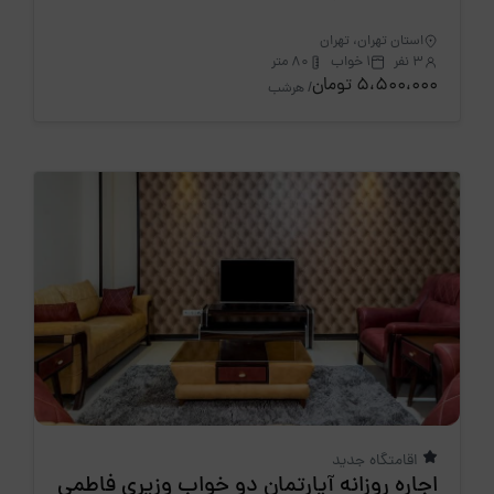
استان تهران، تهران
3 نفر
1 خواب
80 متر
5،500،000 تومان
/ هرشب
اقامتگاه جدید
اجاره روزانه آپارتمان دو خواب وزیری فاطمی