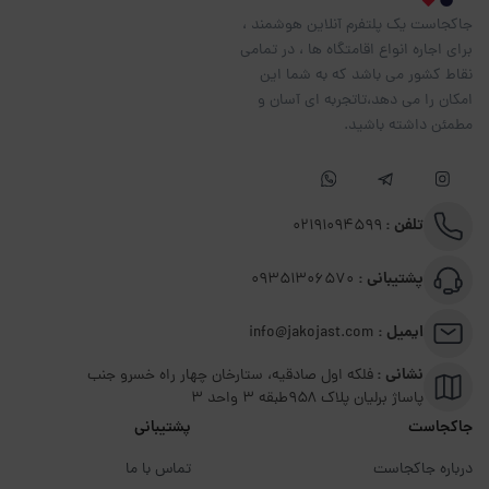
جاکجاست یک پلتفرم آنلاین هوشمند ،
برای اجاره انواع اقامتگاه ها ، در تمامی
نقاط کشور می باشد که به شما این
امکان را می دهد،تاتجربه ای آسان و
مطمئن داشته باشید.
تلفن :
02191094599
پشتیبانی :
09351306570
ایمیل :
info@jakojast.com
نشانی :
فلکه اول صادقیه، ستارخان چهار راه خسرو جنب
پاساژ برلیان پلاک ۹۵۸طبقه 3 واحد 3
جاکجاست
پشتیبانی
درباره جاکجاست
تماس با ما