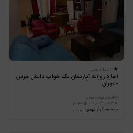
اقامتگاه جدید
اجاره روزانه آپارتمان تک خواب دانش جردن
- تهران
استان تهران، تهران
3 نفر
1 خواب
100 متر
4،400،000 تومان
/ هرشب