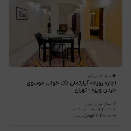
5.0
(2 دیدگاه)
اجاره روزانه آپارتمان تک خواب موسوی
جردن ویژه - تهران
استان تهران، تهران
2 نفر
1 خواب
79 متر
7،400،000 تومان
/ هرشب