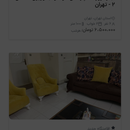
2 - تهران
استان تهران، تهران
6 نفر
2 خواب
100 متر
6،500،000 تومان
/ هرشب
اقامتگاه جدید