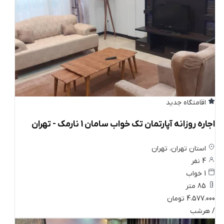
اقامتگاه جدید
اجاره روزانه آپارتمان تک خواب سامان 1 نارمک - تهران
استان تهران، تهران
4 نفر
1 خواب
85 متر
4،577،000 تومان
/ هرشب