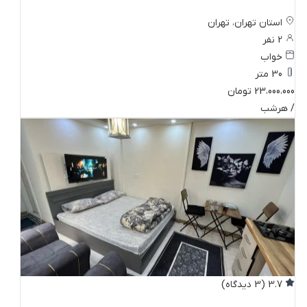
استان تهران، تهران
2 نفر
خواب
30 متر
23،000،000 تومان
/ هرشب
3.7
(3 دیدگاه)