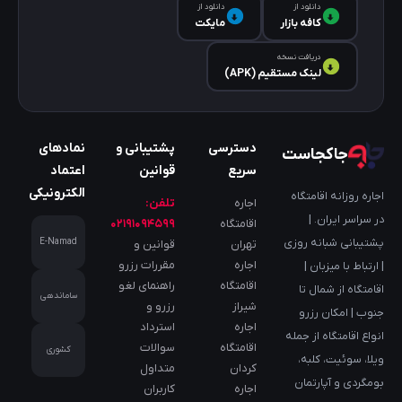
دانلود از
دانلود از
کافه‌ بازار
مایکت
دریافت نسخه
لینک مستقیم (APK)
دسترسی
پشتیبانی و
نمادهای
جاکجاست
سریع
قوانین
اعتماد
الکترونیکی
اجاره روزانه اقامتگاه
اجاره
تلفن:
در سراسر ایران. |
اقامتگاه
۰۲۱۹۱۰۹۴۵۹۹
پشتیبانی شبانه روزی
E-Namad
تهران
قوانین و
اجاره
مقررات رزرو
| ارتباط با میزبان |
اقامتگاه
راهنمای لغو
اقامتگاه از شمال تا
ساماندهی
شیراز
رزرو و
جنوب | امکان رزرو
اجاره
استرداد
انواع اقامتگاه از جمله
اقامتگاه
سوالات
کشوری
ویلا، سوئیت، کلبه،
کردان
متداول
بومگردی و آپارتمان
اجاره
کاربران