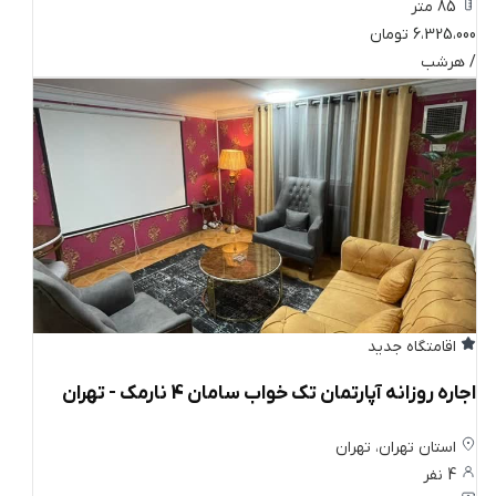
85 متر
6،325،000 تومان
/ هرشب
اقامتگاه جدید
اجاره روزانه آپارتمان تک خواب سامان 4 نارمک - تهران
استان تهران، تهران
4 نفر