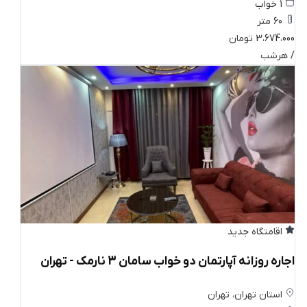
1 خواب
60 متر
3،674،000 تومان
/ هرشب
اقامتگاه جدید
اجاره روزانه آپارتمان دو خواب سامان 3 نارمک - تهران
استان تهران، تهران