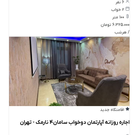
6 نفر
2 خواب
100 متر
6،325،000 تومان
/ هرشب
اقامتگاه جدید
اجاره روزانه آپارتمان دوخواب سامان4 نارمک - تهران