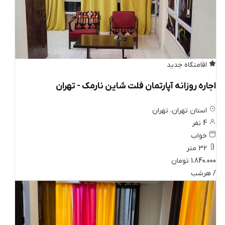
اقامتگاه جدید
اجاره روزانه آپارتمان فلت شاین نارمک - تهران
استان تهران، تهران
4 نفر
خواب
32 متر
1،840،000 تومان
/ هرشب