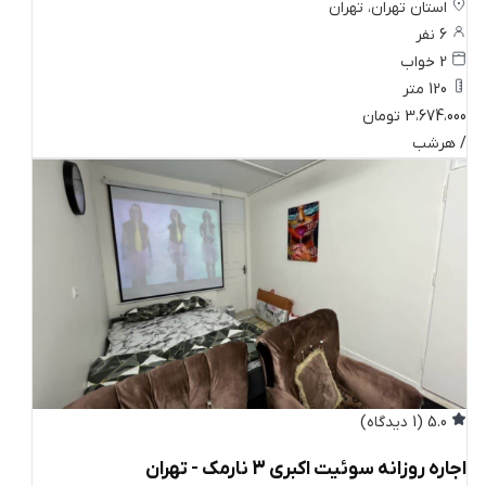
استان تهران، تهران
6 نفر
2 خواب
120 متر
3،674،000 تومان
/ هرشب
5.0
(1 دیدگاه)
اجاره روزانه سوئیت اکبری 3 نارمک - تهران