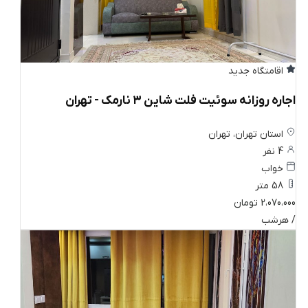
اقامتگاه جدید
اجاره روزانه سوئیت فلت شاین ۳ نارمک - تهران
استان تهران، تهران
4 نفر
خواب
58 متر
2،070،000 تومان
/ هرشب