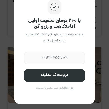
اجاره روزانه آپارتمان دوخواب کوروش پونک
- تهران
استان تهران، تهران
با ۲۰۰ تومان تخفیف اولین
4 نفر
2 خواب
140 متر
اقامتگاهت و رزرو کن
5،500،000 تومان
/ هرشب
شماره موبایلت رو وارد کن تا کد تخفیف رو
برات ارسال کنیم
دریافت کد تخفیف
اطلاعات شما محرمانه می‌ماند