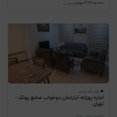
3،300،000 تومان
/ هرشب
اقامتگاه جدید
اجاره روزانه آپارتمان دوخواب صامع پونک -
تهران
استان تهران، تهران