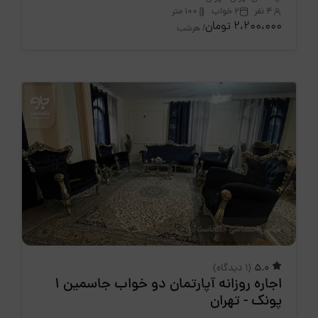
4 نفر
2 خواب
100 متر
2،200،000 تومان
/ هرشب
5.0
(1 دیدگاه)
اجاره روزانه آپارتمان دو خواب جاسمین 1
پونک - تهران