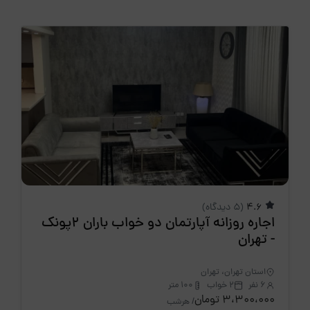
4.6
(5 دیدگاه)
اجاره روزانه آپارتمان دو خواب باران 2پونک
- تهران
استان تهران، تهران
6 نفر
2 خواب
100 متر
3،300،000 تومان
/ هرشب