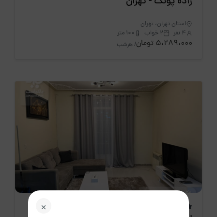
زاده پونک - تهران
استان تهران، تهران
4 نفر
2 خواب
100 متر
5،289،000 تومان
/ هرشب
اقامتگاه جدید