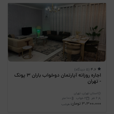
4.6
(5 دیدگاه)
اجاره روزانه آپارتمان دوخواب باران 3 پونک
- تهران
استان تهران، تهران
6 نفر
2 خواب
100 متر
3،300،000 تومان
/ هرشب