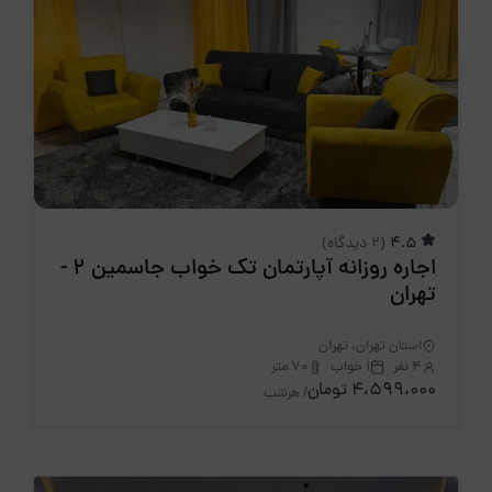
4.5
(2 دیدگاه)
اجاره روزانه آپارتمان تک خواب جاسمین 2 -
تهران
استان تهران، تهران
4 نفر
1 خواب
70 متر
4،599،000 تومان
/ هرشب