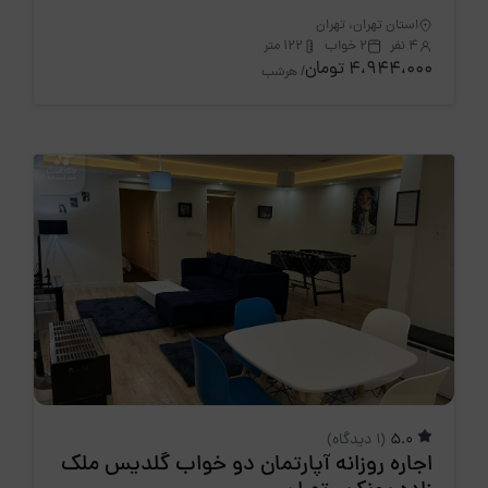
استان تهران، تهران
4 نفر
2 خواب
122 متر
4،944،000 تومان
/ هرشب
5.0
(1 دیدگاه)
اجاره روزانه آپارتمان دو خواب گلدیس ملک