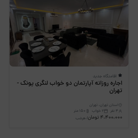
اقامتگاه جدید
اجاره روزانه آپارتمان دو خواب لنگری پونک -
تهران
استان تهران، تهران
4 نفر
2 خواب
150 متر
4،400،000 تومان
/ هرشب