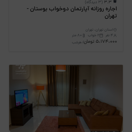
3.3
(3 دیدگاه)
اجاره روزانه آپارتمان دوخواب بوستان -
تهران
استان تهران، تهران
4 نفر
2 خواب
80 متر
5،174،000 تومان
/ هرشب