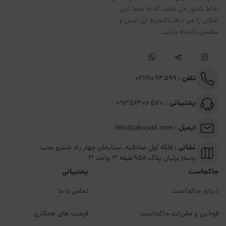
نقاط کشور می باشد که به شما این
امکان را می دهد،تاتجربه ای آسان و
مطمئن داشته باشید.
تلفن :
02191094599
پشتیبانی :
09351306570
ایمیل :
info@jakojast.com
نشانی :
فلکه اول صادقیه، ستارخان چهار راه خسرو جنب
پاساژ برلیان پلاک ۹۵۸طبقه 3 واحد 3
جاکجاست
پشتیبانی
درباره جاکجاست
تماس با ما
قوانین و مقررات جاکجاست
فرصت های همکاری