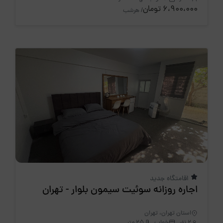
6،900،000 تومان
/ هرشب
اقامتگاه جدید
اجاره روزانه سوئیت سیمون بلوار - تهران
استان تهران، تهران
2 نفر
خواب
25 متر