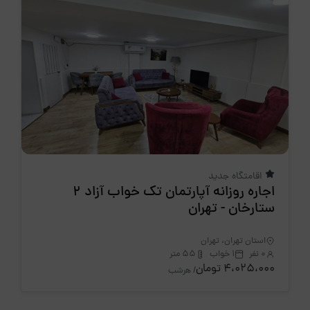
اقامتگاه جدید
اجاره روزانه آپارتمان تک خواب آزاد 2
ستارخان - تهران
استان تهران، تهران
0 نفر
1 خواب
55 متر
4،025،000 تومان
/ هرشب