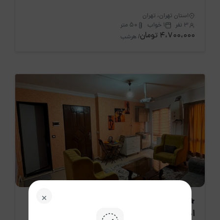
استان تهران، تهران
3 نفر
1 خواب
50 متر
4،700،000 تومان
/ هرشب
اقامتگاه جدید
اجاره روزانه آپارتمان تک خواب تاکستان 3