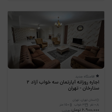
اقامتگاه جدید
اجاره روزانه آپارتمان سه خواب آزاد 2
ستارخان - تهران
استان تهران، تهران
0 نفر
3 خواب
150 متر
6،900،000 تومان
/ هرشب