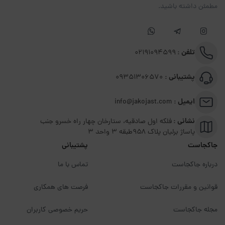
مطمئن داشته باشید.
تلفن :
02191094599
پشتیبانی :
09351306570
ایمیل :
info@jakojast.com
نشانی :
فلکه اول صادقیه، ستارخان چهار راه خسرو جنب
پاساژ برلیان پلاک ۹۵۸طبقه 3 واحد 3
جاکجاست
پشتیبانی
درباره جاکجاست
تماس با ما
قوانین و مقررات جاکجاست
فرصت های همکاری
مجله جاکجاست
حریم خصوصی کاربران