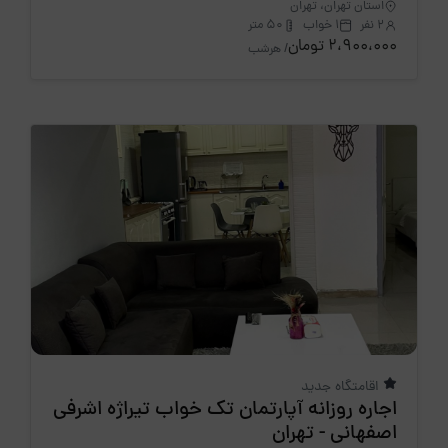
استان تهران، تهران
2 نفر
1 خواب
50 متر
2،900،000 تومان
/ هرشب
اقامتگاه جدید
اجاره روزانه آپارتمان تک خواب تیراژه اشرفی
اصفهانی - تهران