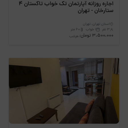
اجاره روزانه آپارتمان تک خواب تاکستان 4
ستارخان - تهران
استان تهران، تهران
3 نفر
1 خواب
60 متر
3،500،000 تومان
/ هرشب