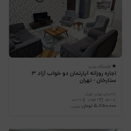
اقامتگاه جدید
اجاره روزانه آپارتمان دو خواب آزاد 3
ستارخان - تهران
استان تهران، تهران
0 نفر
2 خواب
80 متر
5،750،000 تومان
/ هرشب