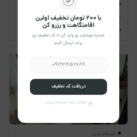
ستارخان - تهران
با ۲۰۰ تومان تخفیف اولین
استان تهران، تهران
اقامتگاهت و رزرو کن
3 نفر
1 خواب
60 متر
3،500،000 تومان
/ هرشب
شماره موبایلت رو وارد کن تا کد تخفیف رو
برات ارسال کنیم
دریافت کد تخفیف
اطلاعات شما محرمانه می‌ماند
اقامتگاه جدید