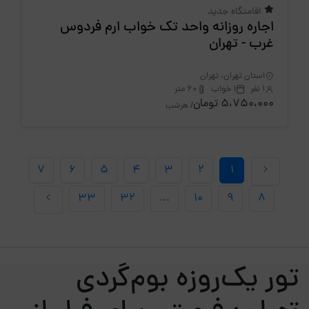
اقامتگاه جدید
اجاره روزانه واحد تک خواب ارم فردوس
غرب - تهران
استان تهران، تهران
1 نفر
1 خواب
60 متر
5،750،000 تومان
/ هرشب
7
6
5
4
3
2
1
33
32
...
10
9
8
تور یک‌روزه بوم‌گردی