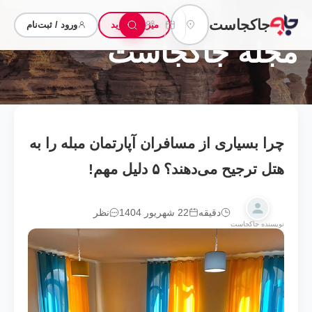
مقصد؟
۲ مهمان
تاریخ سفر؟
جاکجاست
میزبان شوید
ورود / ثبت‌نام
مقصد
ورود و خروج
مهمانان
مجله جاکجاست
چرا بسیاری از مسافران آپارتمان مبله را به
هتل ترجیح می‌دهند؟ ۵ دلیل مهم!
دقیقه
22 شهریور 1404
نظر
نویسنده جاکجاست