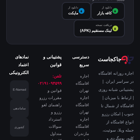
دانلود از
دانلود از
کافه‌ بازار
مایکت
دریافت نسخه
لینک مستقیم (APK)
دسترسی
پشتیبانی و
نمادهای
جاکجاست
سریع
قوانین
اعتماد
الکترونیکی
اجاره روزانه اقامتگاه
اجاره
تلفن:
در سراسر ایران. |
اقامتگاه
۰۲۱۹۱۰۹۴۵۹۹
پشتیبانی شبانه روزی
E-Namad
تهران
قوانین و
اجاره
مقررات رزرو
| ارتباط با میزبان |
اقامتگاه
راهنمای لغو
اقامتگاه از شمال تا
ساماندهی
تهران
رزرو و
جنوب | امکان رزرو
اجاره
استرداد
انواع اقامتگاه از
اقامتگاه
سوالات
کشوری
جمله ویلا، سوئیت،
مازندران
متداول
کلبه، بومگردی و