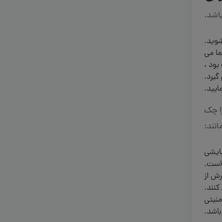
وید.
ما می
بود ،
گیرد.
ایید.
را چک
انند:
ایشی
است.
رش از
کنند.
منیتی
باشد.