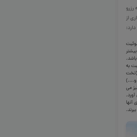
رزرو
ی از
دارد:
سوئیت
بیشتر
باشد.
ت به
ی(تخت
....)
یز می
آورد.
 آنها
برند.