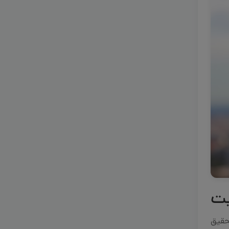
یت
تحقیق