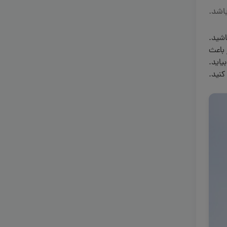
شید.
 باعث
یاید.
کنید.