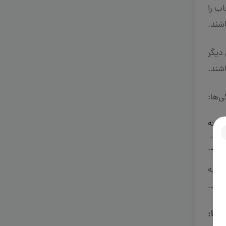
اب را
شند.
دیگر
شند.
ی‌ها:
داشته
 است.
باشد.
مل به
رند.
زایا: