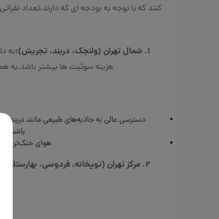
کنند که با توجه به بودجه ای که دارند،تعداد نفراتی
1. شمال تهران (ولنجک، دربند، تجریش):
به دل
هزینه سوئیت ها بیشتر باشد.به همی
دسترسی عالی به جاذبه‌های طبیعی مانند دربند و
باشید. ز
هوای خنک‌تر در تا
2. مرکز تهران (توپخانه، فردوسی، بهارستان):
ب