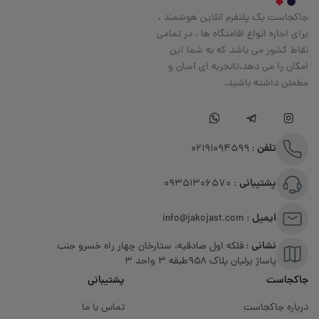
جاکجاست یک پلتفرم آنلاین هوشمند ،
برای اجاره انواع اقامتگاه ها ، در تمامی
نقاط کشور می باشد که به شما این
امکان را می دهد،تاتجربه ای آسان و
مطمئن داشته باشید.
تلفن :
02191094599
پشتیبانی :
09351306570
ایمیل :
info@jakojast.com
نشانی :
فلکه اول صادقیه، ستارخان چهار راه خسرو جنب
پاساژ برلیان پلاک ۹۵۸طبقه 3 واحد 3
جاکجاست
پشتیبانی
درباره جاکجاست
تماس با ما