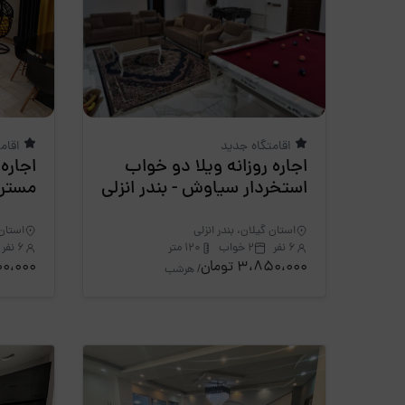
اقامتگاه جدید
اقام
اجاره روزانه ویلا دو خواب
اجاره
استخردار سیاوش - بندر انزلی
مستر شفقی 
استان گیلان، بندر انزلی
استان 
6 نفر
2 خواب
120 متر
6 نفر
3،850،000 تومان
7،700،000
/ هرشب