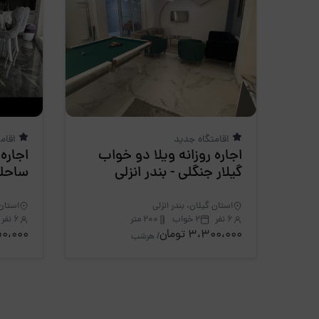
اقامتگاه جدید
اقام
اجاره روزانه ویلا دو خواب
اجاره
گیلار جنگلی - بندر انزلی
ساحلی
استان گیلان، بندر انزلی
استان 
6 نفر
2 خواب
200 متر
6 نفر
3،300،000 تومان
،850،000
/ هرشب