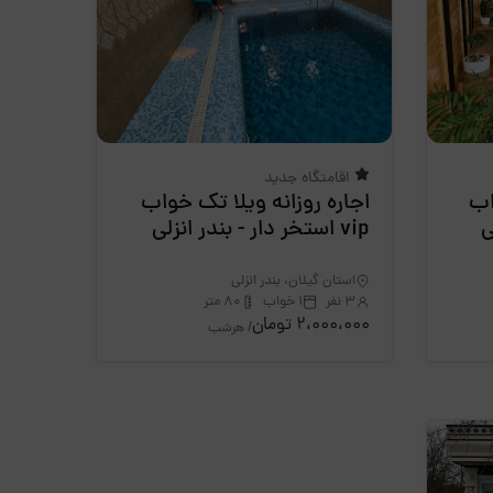
اقامتگاه جدید
اب
اجاره روزانه ویلا تک خواب
ی
vip استخر دار - بندر انزلی
استان گیلان، بندر انزلی
3 نفر
1 خواب
80 متر
2،000،000 تومان
/ هرشب