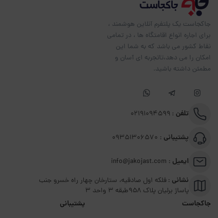
جاکجاست یک پلتفرم آنلاین هوشمند ،
برای اجاره انواع اقامتگاه ها ، در تمامی
نقاط کشور می باشد که به شما این
امکان را می دهد،تاتجربه ای آسان و
مطمئن داشته باشید.
تلفن :
02191094599
پشتیبانی :
09351306570
ایمیل :
info@jakojast.com
نشانی :
فلکه اول صادقیه، ستارخان چهار راه خسرو جنب
پاساژ برلیان پلاک ۹۵۸طبقه 3 واحد 3
جاکجاست
پشتیبانی