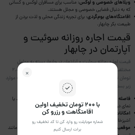
ویلاهای خصوصی و لوکس
: مناسب برای مسافران لوکس و کسانی
که به دنبال فضایی خصوصی و مجلل هستند.
اقامتگاه‌های بوم‌گردی
: برای تجربه زندگی محلی و لذت بردن از
طبیعت بکر چابهار.
قیمت اجاره روزانه سوئیت و
آپارتمان در چابهار
قیمت اجاره روزانه سوئیت و آپارتمان در چابهار بسته به عوامل
مختلف متغیر است. به‌طور کلی، قیمت‌ها می‌توانند از 2.000.000
تومان تا 6.000.000 تومان متغیر باشند. این تغییرات عمدتاً به موارد
زیر بستگی دارد:
فاصله از دریا
: واحدهایی که دسترسی مستقیم به ساحل دارند یا
با ۲۰۰ تومان تخفیف اولین
نمای دریا دارند، معمولاً قیمت بالاتری دارند.
اقامتگاهت و رزرو کن
امکانات رفاهی
: وجود امکانات ویژه مانند استخر، پارکینگ، یا
آشپزخانه مجهز می‌تواند بر قیمت اجاره تأثیر زیادی بگذارد.
شماره موبایلت رو وارد کن تا کد تخفیف رو
موقعیت مکانی
: واحدهای واقع در مناطق توریستی و ساحلی مانند
برات ارسال کنیم