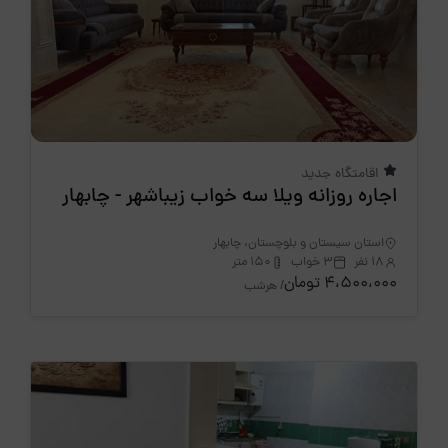
اقامتگاه جدید
اجاره روزانه ویلا سه خواب زیباشهر - چابهار
استان سیستان و بلوچستان، چابهار
18 نفر
3 خواب
150 متر
4،500،000 تومان
/ هرشب