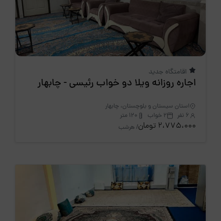
اقامتگاه جدید
اجاره روزانه ویلا دو خواب رئیسی - چابهار
استان سیستان و بلوچستان، چابهار
6 نفر
2 خواب
120 متر
2،775،000 تومان
/ هرشب