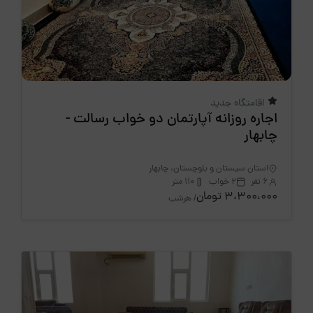
اقامتگاه جدید
اجاره روزانه آپارتمان دو خواب رسالت -
چابهار
استان سیستان و بلوچستان، چابهار
6 نفر
2 خواب
110 متر
3،300،000 تومان
/ هرشب