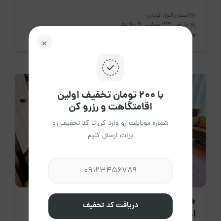
استان البرز، کردان
10 نفر
2 خواب
90 متر
3،220،000 تومان
/ هرشب
با ۲۰۰ تومان تخفیف اولین
اقامتگاهت و رزرو کن
شماره موبایلت رو وارد کن تا کد تخفیف رو
برات ارسال کنیم
اقامتگاه جدید
دریافت کد تخفیف
اجاره روزانه ویلا دو خواب مسیحا - کردان