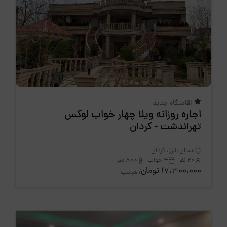
اقامتگاه جدید
اجاره روزانه ویلا چهار خواب لوکس
تهراندشت - کردان
استان البرز، کردان
20 نفر
4 خواب
800 متر
17،300،000 تومان
/ هرشب