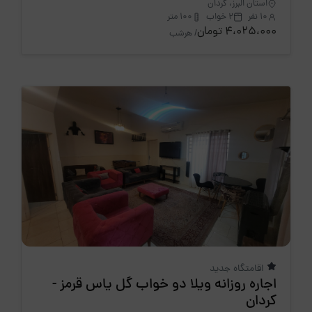
استان البرز، کردان
10 نفر
2 خواب
100 متر
4،025،000 تومان
/ هرشب
اقامتگاه جدید
اجاره روزانه ویلا دو خواب گل یاس قرمز -
کردان