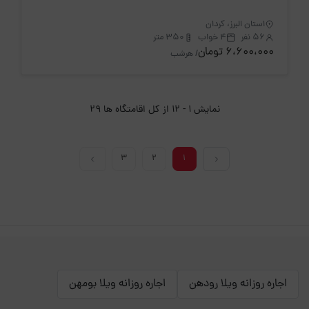
استان البرز، کردان
56 نفر
4 خواب
350 متر
6،600،000 تومان
/ هرشب
نمایش 1 - 12 از کل اقامتگاه ها 29
3
2
1
اجاره روزانه ویلا رودهن
اجاره روزانه ویلا بومهن