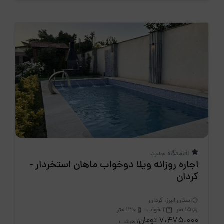
اقامتگاه جدید
اجاره روزانه ویلا دوخواب ماهان استخردار -
کردان
استان البرز، کردان
15 نفر
2 خواب
130 متر
7،475،000 تومان
/ هرشب