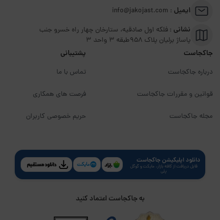
ایمیل :
info@jakojast.com
نشانی :
فلکه اول صادقیه، ستارخان چهار راه خسرو جنب
پاساژ برلیان پلاک ۹۵۸طبقه 3 واحد 3
جاکجاست
پشتیبانی
درباره جاکجاست
تماس با ما
قوانین و مقررات جاکجاست
فرصت های همکاری
مجله جاکجاست
حریم خصوصی کاربران
دانلود اپلیکیشن جاکجاست
قابل دریافت از کافه بازار، مایکت و گوگل
پلی
به جاکجاست اعتماد کنید