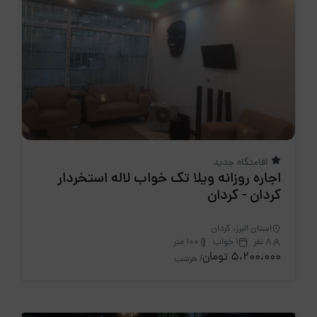
اقامتگاه جدید
اجاره روزانه ویلا تک خواب لاله استخردار
کردان - کردان
استان البرز، کردان
8 نفر
1 خواب
100 متر
5،200،000 تومان
/ هرشب