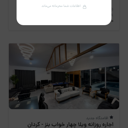
اطلاعات شما محرمانه می‌ماند
استان البرز، کردان
6 نفر
2 خواب
200 متر
3،900،000 تومان
/ هرشب
اقامتگاه جدید
اجاره روزانه ویلا چهار خواب بنز - کردان