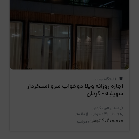
اقامتگاه جدید
اجاره روزانه ویلا دوخواب سرو استخردار
سهیلیه - کردان
استان البرز، کردان
19 نفر
2 خواب
110 متر
9،200،000 تومان
/ هرشب