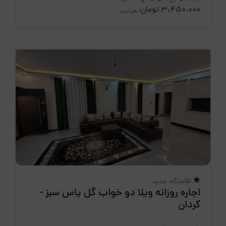
3،450،000 تومان
/ هرشب
اقامتگاه جدید
اجاره روزانه ویلا دو خواب گل یاس سبز -
کردان