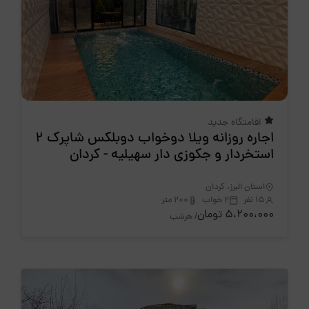
اقامتگاه جدید
اجاره روزانه ویلا دوخواب دوبلکس شاپرک 2
استخردار و جکوزی دار سهیلیه - کردان
استان البرز، کردان
15 نفر
2 خواب
200 متر
5،200،000 تومان
/ هرشب