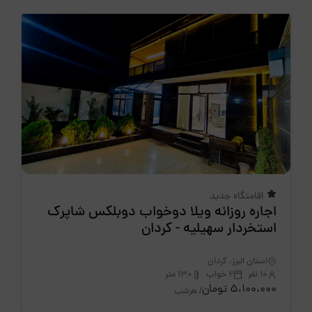
اقامتگاه جدید
اجاره روزانه ویلا دوخواب دوبلکس شاپرک
استخردار سهیلیه - کردان
استان البرز، کردان
10 نفر
2 خواب
130 متر
5،100،000 تومان
/ هرشب