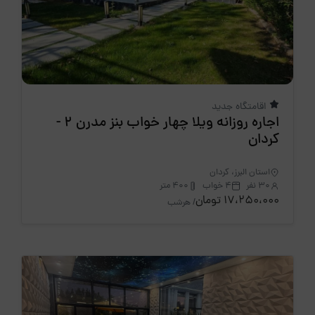
اقامتگاه جدید
اجاره روزانه ویلا چهار خواب بنز مدرن 2 -
کردان
استان البرز، کردان
30 نفر
4 خواب
400 متر
17،250،000 تومان
/ هرشب