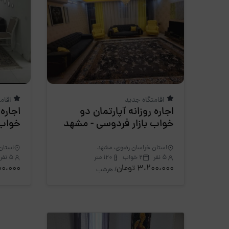
اقامتگاه جدید
اقام
اجاره روزانه آپارتمان دو
اجاره 
خواب بازار فردوسی - مشهد
خواب 
استان خراسان رضوی، مشهد
استان
5 نفر
2 خواب
120 متر
5 نفر
3،200،000 تومان
1،100،000 
/ هرشب