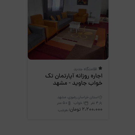
اقامتگاه جدید
اجاره روزانه آپارتمان تک
خواب جاوید - مشهد
استان خراسان رضوی، مشهد
4 نفر
1 خواب
50 متر
2،200،000 تومان
/ هرشب