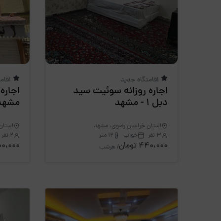
اقامتگاه جدید
اقام
اجاره روزانه سوئیت سید
اجاره
دبل 1 - مشهد
مشهد
استان خراسان رضوی، مشهد
استان
3 نفر
خواب
12 متر
2 نفر
440،000 تومان
1،000،000 
/ هرشب