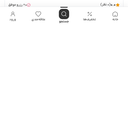
۰.۰
(۰ نظر)
۰+ رزرو موفق
هر شب از
|
© OpenStreetMap
Leaflet
خانه
تخفیف‌ها
علاقه‌مندی
ورود
جستجو
۶٬۶۰۰٬۰۰۰
تومان
فیلترها
دانلود اپلیکیشن جاکجاست
دسترسی سریع‌تر، تخفیف‌های ویژه اپلیکیشن و مدیریت آسان رزروها همیشه
همراه شماست
دانلود از
دانلود از
دریافت نسخه
کافه‌ بازار
مایکت
لینک مستقیم APK
جاکجاست
اجاره روزانه اقامتگاه در سراسر ایران. | پشتیبانی شبانه روزی | ارتباط با میزبان | اقامتگاه