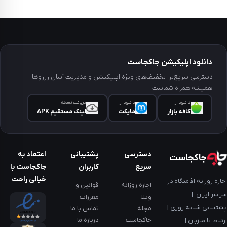
دانلود اپلیکیشن جاکجاست
دسترسی سریع‌تر، تخفیف‌های ویژه اپلیکیشن و مدیریت آسان رزروها
همیشه همراه شماست
دانلود از
دانلود از
دریافت نسخه
کافه‌ بازار
مایکت
لینک مستقیم APK
دسترسی
پشتیبانی
اعتماد به
جاکجاست
سریع
کاربران
جاکجاست با
خیالی راحت
اجاره روزانه اقامتگاه در
اجاره روزانه
قوانین و
سراسر ایران. |
ویلا
مقررات
پشتیبانی شبانه روزی |
مجله
تماس با ما
جاکجاست
درباره ما
ارتباط با میزبان |