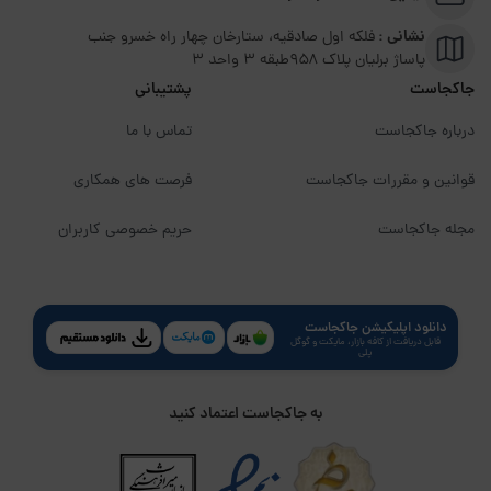
نشانی :
فلکه اول صادقیه، ستارخان چهار راه خسرو جنب
پاساژ برلیان پلاک ۹۵۸طبقه 3 واحد 3
جاکجاست
پشتیبانی
درباره جاکجاست
تماس با ما
قوانین و مقررات جاکجاست
فرصت های همکاری
مجله جاکجاست
حریم خصوصی کاربران
دانلود اپلیکیشن جاکجاست
قابل دریافت از کافه بازار، مایکت و گوگل
پلی
به جاکجاست اعتماد کنید