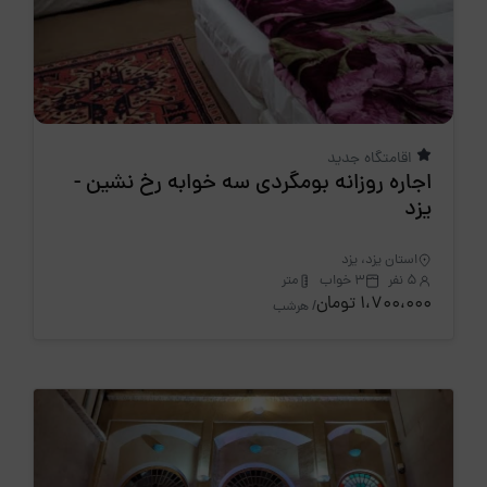
اقامتگاه جدید
اجاره روزانه بومگردی سه خوابه رخ نشین -
یزد
استان یزد، یزد
5 نفر
3 خواب
متر
1،700،000 تومان
/ هرشب