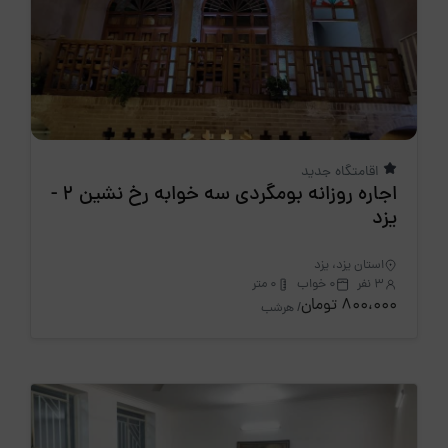
اقامتگاه جدید
اجاره روزانه بومگردی سه خوابه رخ نشین 2 -
یزد
استان یزد، یزد
3 نفر
0 خواب
0 متر
800،000 تومان
/ هرشب