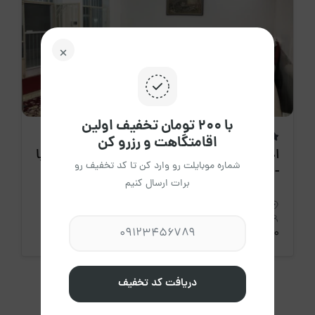
با ۲۰۰ تومان تخفیف اولین
اقامتگاهت و رزرو کن
اقامتگاه جدید
اجاره روزانه آپارتمان سه خوابه تنگ چنار زیبا
شماره موبایلت رو وارد کن تا کد تخفیف رو
- یزد
برات ارسال کنیم
استان یزد، یزد
14 نفر
3 خواب
110 متر
1،650،000 تومان
/ هرشب
دریافت کد تخفیف
نمایش 1 - 3 از کل اقامتگاه ها 3