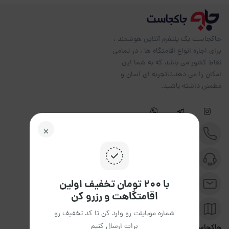
جاکجاست یک پلتفرم آنلاین هوشمند ،
برای اجاره انواع اقامتگاه ها ، در تمامی
نقاط کشور می باشد که به شما این
امکان را می دهد،تاتجربه ای آسان و
مطمئن داشته باشید.
تلفن :
02191094599
پشتیبانی :
09351306570
با ۲۰۰ تومان تخفیف اولین
ایمیل :
info@jakojast.com
اقامتگاهت و رزرو کن
نشانی :
فلکه اول صادقیه، ستارخان چهار راه خسرو جنب
شماره موبایلت رو وارد کن تا کد تخفیف رو
پاساژ برلیان پلاک ۹۵۸طبقه 3 واحد 3
برات ارسال کنیم
جاکجاست
پشتیبانی