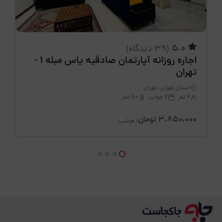
5.0
(39 دیدگاه)
اجاره روزانه آپارتمان صادقیه یاس مبله 1 -
تهران
استان تهران، تهران
2 نفر
2 خواب
80 متر
3،850،000 تومان
/ هرشب