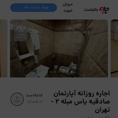
میزبان
ورود یا ثبت نام
شوید
اجاره روزانه آپارتمان
10019612
صادقیه یاس مبله 2 -
کد اقامتگاه
تهران