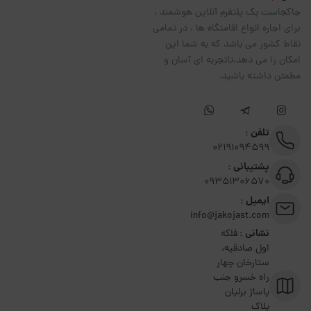
جاکجاست یک پلتفرم آنلاین هوشمند ،
برای اجاره انواع اقامتگاه ها ، در تمامی
نقاط کشور می باشد که به شما این
امکان را می دهد،تاتجربه ای آسان و
مطمئن داشته باشید.
تلفن :
02191094599
پشتیبانی :
09351306570
ایمیل :
info@jakojast.com
نشانی :
فلکه
اول صادقیه،
ستارخان چهار
راه خسرو جنب
پاساژ برلیان
پلاک