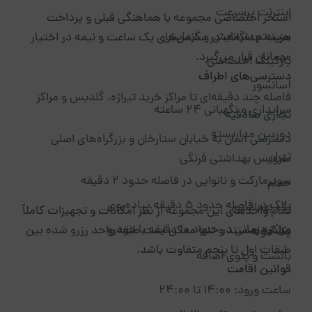
اینترنت پرسرعت
استخر اختصاصی مجموعه با هماهنگی قبلی و پرداخت
سیستم سرمایش و گرمایش
هزینه جداگانه، در سانس‌های یک ساعت و نیمه در اختیار
مهمانان قرار می‌گیرد.
پارکینگ اختصاصی
دسترسی‌های اطراف
آسانسور
فاصله چند دقیقه‌ای تا مراکز خرید تیراژه، گلدیس و مراکز
سرایداری و نگهبانی ۲۴ ساعته
تجاری صادقیه
دوربین مداربسته
دسترسی آسان به خیابان ستارخان و بزرگراه‌های اصلی
تهران
سرویس بهداشتی فرنگی
سوپرمارکت و نانوایی در فاصله حدود ۲ دقیقه
حمام
بانک در فاصله حدود ۵ دقیقه پیاده‌روی
پک بهداشتی
تمام واحدهای این مجموعه از نظر امکانات و تجهیزات کاملاً
مراکز درمانی در حدود ۱۰ دقیقه با خودرو
مشابه هستند و تنها ممکن است طبقه واحد رزرو شده بین
پک حوله
طبقات اول تا پنجم متفاوت باشد.
بالشت و پتوی اضافه
قوانین اقامت
ساعت ورود: ۱۴:۰۰ تا ۲۴:۰۰