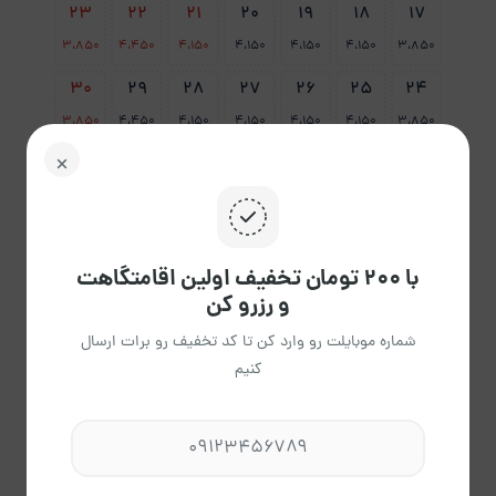
23
22
21
20
19
18
17
3،850
4،450
4،150
4،150
4،150
4،150
3،850
30
29
28
27
26
25
24
3،850
4،450
4،150
4،150
4،150
4،150
3،850
31
3،850
پاک
راهنمای تقویم
با ۲۰۰ تومان تخفیف اولین اقامتگاهت
کردن
و رزرو کن
شماره موبایلت رو وارد کن تا کد تخفیف رو برات ارسال
کنیم
حمید حامی
عضویت از آبان 1403