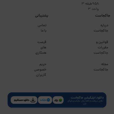
۹۵۸طبقه 3
واحد 3
جاکجاست
پشتیبانی
درباره
تماس
جاکجاست
با ما
قوانین و
فرصت
مقررات
های
جاکجاست
همکاری
مجله
حریم
جاکجاست
خصوصی
کاربران
دانلود اپلیکیشن جاکجاست
قابل دریافت از کافه بازار، مایکت و گوگل
پلی