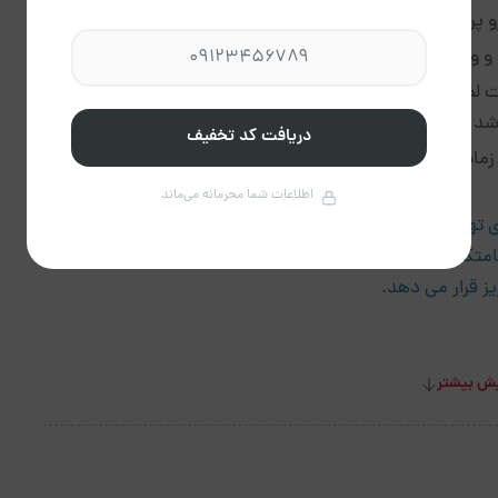
 پرداخت نمایید
فر اجاره داده میشود
 لطفا از طریق پشتیبانی هماهنگی فرمایید لازم به ذکر است
شد
دریافت کد تخفیف
لطفا توجه داشته باشید که تردد ( ورود و خروج) در بازه زمانی 2:00 بامداد تا 7:30 صبح مشمول هزینه نگهبان خواهد
اطلاعات شما محرمانه می‌ماند
هران و اقامت در آپارتمان صادقیه یاس را دارید با ما
گاه های بوم گردی .پرطرفدارترین بوم گردی ها را با تضمین
ز قرار می دهد.
ش بیشتر