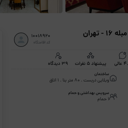
 تهران
10018920
کد اقامتگاه
عالی
پیشنهاد 5 نفرات
39 دیدگاه
ساختمان
ویلایی دربست . 80 متر بنا . 1 اتاق
سرویس بهداشتی و حمام
1 حمام