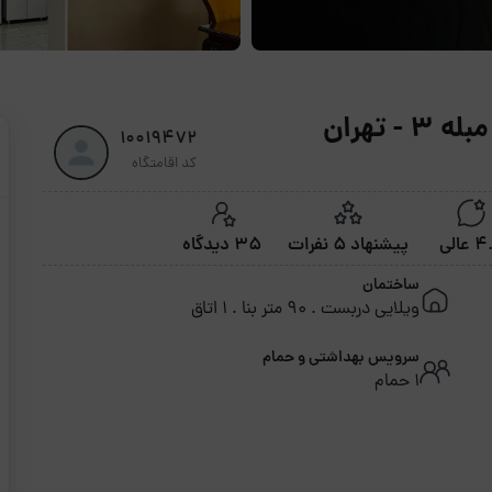
 تهران
10019472
کد اقامتگاه
عالی
پیشنهاد 5 نفرات
35 دیدگاه
ساختمان
ویلایی دربست . 90 متر بنا . 1 اتاق
سرویس بهداشتی و حمام
1 حمام