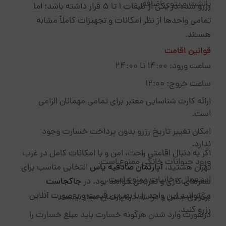
بالشت و پتوی اضافه
رزرو شده در یکی از طبقات ۱ تا ۵ قرار داشته باشد؛ اما
تمامی واحدها از نظر امکانات و تجهیزات کاملاً مشابه
هستند.
قوانین اقامت
ساعت ورود: ۱۴:۰۰ تا ۲۴:۰۰
ساعت خروج: ۱۲:۰۰
ارائه کارت شناسایی معتبر برای تمامی مهمانان الزامی
است.
امکان تغییر تاریخ رزرو بدون پرداخت خسارت وجود
ندارد.
اگر به دنبال اقامتی راحت، امن و با امکانات کامل در غرب
ورود حیوانات خانگی ممنوع است.
تهران هستید،
آپارتمان صادقیه یاس
انتخابی مناسب برای
استعمال دخانیات ممنوع است.
سفرهای کاری و تفریحی خواهد بود. در
جاکجاست
می‌توانید این واحد را با بهترین قیمت و به‌صورت آنلاین
برگزاری جشن و مراسم در آپارتمان مجاز نیست.
رزرو کنید.
درصورت وارد شدن هرگونه خسارت باید مبلغ خسارت را