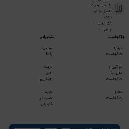
راه خسرو جنب
پاساژ برلیان
پلاک
۹۵۸طبقه 3
واحد 3
جاکجاست
پشتیبانی
درباره
تماس
جاکجاست
با ما
قوانین و
فرصت
مقررات
های
جاکجاست
همکاری
مجله
حریم
جاکجاست
خصوصی
کاربران