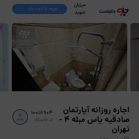
میزبان
ورود یا ثبت نام
شوید
اجاره روزانه آپارتمان
10018904
صادقیه یاس مبله 4 -
کد اقامتگاه
تهران