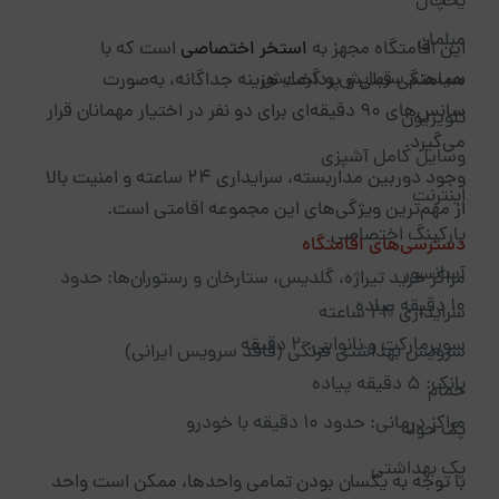
یخچال
مبلمان
این اقامتگاه مجهز به
استخر اختصاصی
است که با
سیستم سرمایش و گرمایش
هماهنگی قبلی و پرداخت هزینه جداگانه، به‌صورت
سانس‌های ۹۰ دقیقه‌ای برای دو نفر در اختیار مهمانان قرار
تلویزیون
می‌گیرد.
وسایل کامل آشپزی
وجود دوربین مداربسته، سرایداری ۲۴ ساعته و امنیت بالا
اینترنت
از مهم‌ترین ویژگی‌های این مجموعه اقامتی است.
پارکینگ اختصاصی
دسترسی‌های اقامتگاه
آسانسور
مراکز خرید تیراژه، گلدیس، ستارخان و رستوران‌ها: حدود
۱۰ دقیقه پیاده
سرایداری ۲۴ ساعته
سوپرمارکت و نانوایی: ۲ دقیقه
سرویس بهداشتی فرنگی (فاقد سرویس ایرانی)
بانک: ۵ دقیقه پیاده
حمام
مراکز درمانی: حدود ۱۰ دقیقه با خودرو
پک حوله
پک بهداشتی
با توجه به یکسان بودن تمامی واحدها، ممکن است واحد