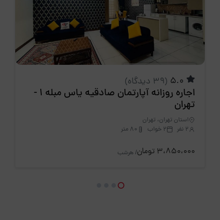
5.0
(39 دیدگاه)
اجاره روزانه آپارتمان صادقیه یاس مبله 1 -
تهران
استان تهران، تهران
2 نفر
2 خواب
80 متر
3،850،000 تومان
/ هرشب