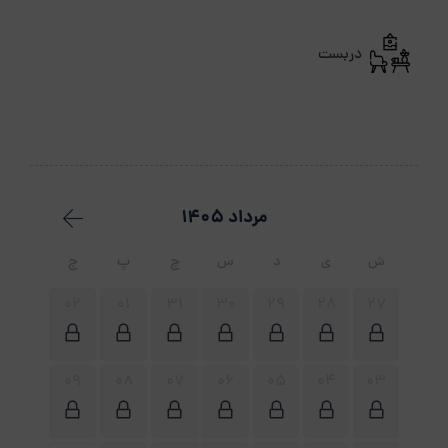
دربست
مرداد 1405
ش
ی
د
س
چ
پ
ج
02
01
31
30
29
28
27
09
08
07
06
05
04
03