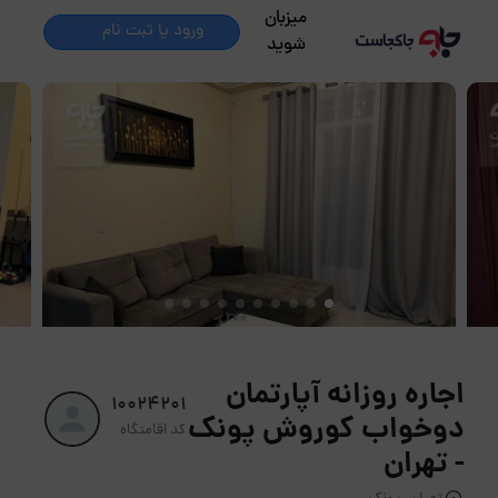
میزبان
ورود یا ثبت نام
شوید
اجاره روزانه آپارتمان
10024201
دوخواب کوروش پونک
کد اقامتگاه
- تهران