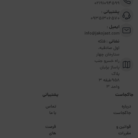
02191094599
پشتیبانی :
09351306570
ایمیل :
info@jakojast.com
نشانی :
فلکه
اول صادقیه،
ستارخان چهار
راه خسرو جنب
پاساژ برلیان
پلاک
۹۵۸طبقه 3
واحد 3
جاکجاست
پشتیبانی
درباره
تماس
جاکجاست
با ما
قوانین و
فرصت
مقررات
های