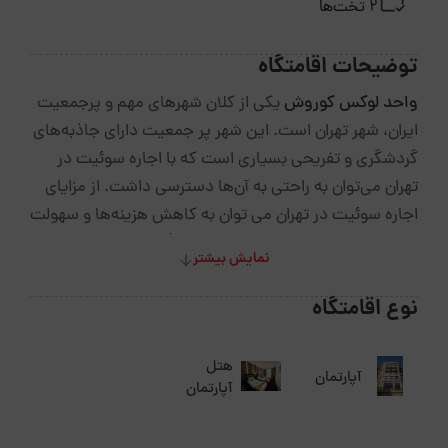
2 تخت‌ها
توضیحات اقامتگاه
واحد لوکس کوروش
یکی از کلان شهرهای مهم و پرجمعیت
ایران، شهر تهران است. این شهر پر جمعیت دارای جاذبه‌های
گردشگری‌ و تفریحی بسیاری است که با اجاره سوئیت در
تهران می‌توان به راحتی به آن‌ها دسترسی داشت. از مزایای
اجاره سوئیت در تهران می توان به کاهش هزینه‌ها و سهولت
در نحوه رزرو آن اشاره نمود. این
اقامتگاه
نوساز وزیبا به
نمایش بیشتر
صورت یک واحد 140 متری دوخواب در طبقه اول ساختمان
و خیابان اشرفی اصفهانی تهران قراردارد.
واحد لوکس
نوع اقامتگاه
کوروش
محله اشرفی اصفهاني یکی از بهترین محلات غرب
تهران است و در این محله بوستان های متعددی وجود دارد
هتل
آپارتمان
و این نشان می دهد که این محله بسیار خوش و آب و هوا
آپارتمان
است. شما می توانید از مجتمع تجاری تیراژه و سایر مجتمع
های کوچک و بزرگی که در این محله ساخته شده برای خرید