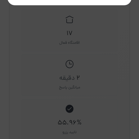
17
اقامتگاه فعال
2
دقیقه
میانگین پاسخ
55.96%
تایید رزرو