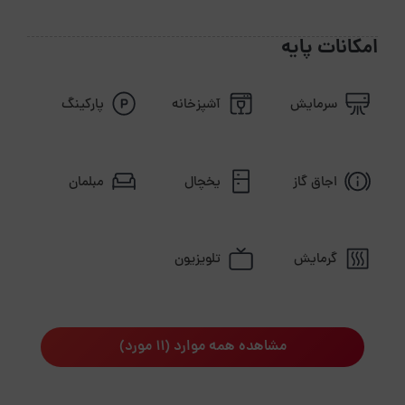
لوازم مورد نیاز خود استفاده کنید. در این محله، مراکز علمی
و فرهنگی هم تاسیس شده و البته برای تفریح و شادی مردم
امکانات پایه
نیز تدابیر لازمی نیز اندیشیده شده است . شما از این محله
می توانید به راحتی فلکه دوم صادقیه دسترسی داشته
سرمایش
آشپزخانه
پارکینگ
باشید که یکی از تقاطع های مهم مردم جهت تردد است. دو
خواب، دو تخت ، پارکینگ ، وای فای رایگان، مبلمان و... از
امکانات شاخص این واحد اقامتی است. درضمن هزینه
اجاق گاز
یخچال
مبلمان
پارکینگ دراین اقامتگاه به صورت مجزا(شبی 200000
تومان) دریافت نیگردد.
گرمایش
تلویزیون
مشاهده همه موارد (11 مورد)