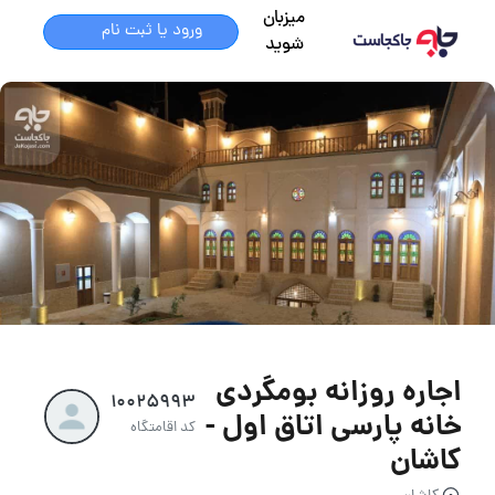
میزبان
ورود یا ثبت نام
شوید
اجاره روزانه بومگردی
10025993
خانه پارسی اتاق اول -
کد اقامتگاه
کاشان