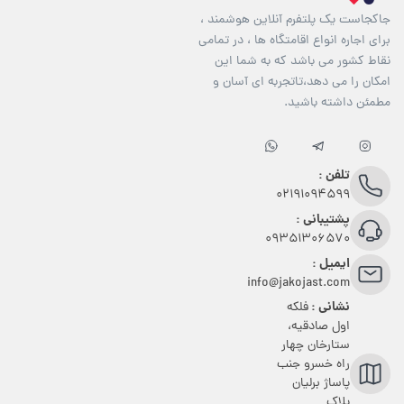
جاکجاست یک پلتفرم آنلاین هوشمند ،
برای اجاره انواع اقامتگاه ها ، در تمامی
نقاط کشور می باشد که به شما این
امکان را می دهد،تاتجربه ای آسان و
مطمئن داشته باشید.
تلفن :
02191094599
پشتیبانی :
09351306570
ایمیل :
info@jakojast.com
نشانی :
فلکه
اول صادقیه،
ستارخان چهار
راه خسرو جنب
پاساژ برلیان
پلاک