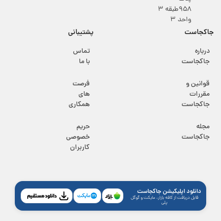
۹۵۸طبقه 3
واحد 3
جاکجاست
پشتیبانی
درباره
تماس
جاکجاست
با ما
قوانین و
فرصت
مقررات
های
جاکجاست
همکاری
مجله
حریم
جاکجاست
خصوصی
کاربران
دانلود اپلیکیشن جاکجاست
قابل دریافت از کافه بازار، مایکت و گوگل
پلی