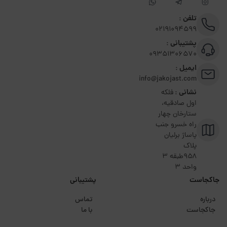
تلفن :
02191094599
پشتیبانی :
09351306570
ایمیل :
info@jakojast.com
نشانی :
فلکه
اول صادقیه،
ستارخان چهار
راه خسرو جنب
پاساژ برلیان
پلاک
۹۵۸طبقه 3
واحد 3
جاکجاست
پشتیبانی
درباره
تماس
جاکجاست
با ما