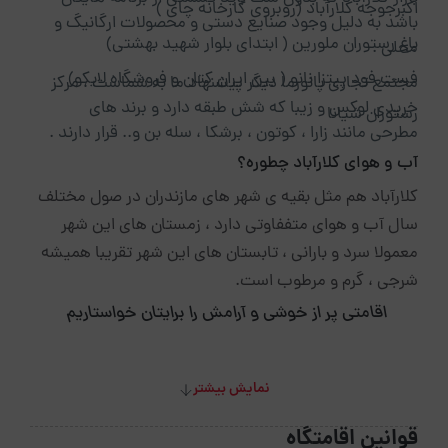
اکبرجوجه کلارآباد (روبروی کارخانه چای )
باشد به دلیل وجود صنایع دستی و محصولات ارگانیگ و
باغ رستوران ملورین ( ابتدای بلوار شهید بهشتی)
محلی .
فست فود پیتزا نانو ( بین ایران کتان و فروشگاه لایکو)
مجتمع تجاری پانورما دیگر پیشنهاد ما به شماست ، مرکز
خریدی لوکس و زیبا که شش طبقه دارد و برند های
رستوران شیانا
مطرحی مانند زارا ، کوتون ، برشکا ، سله بن و.. قرار دارند .
آب و هوای کلارآباد چطوره؟
کلارآباد هم مثل بقیه ی شهر های مازندران در صول مختلف
سال آب و هوای متففاوتی دارد ، زمستان های این شهر
معمولا سرد و بارانی ، تابستان های این شهر تقریبا همیشه
شرجی ، گرم و مرطوب است.
اقامتی پر از خوشی و آرامش را برایتان خواستاریم
نمایش بیشتر
قوانین اقامتگاه