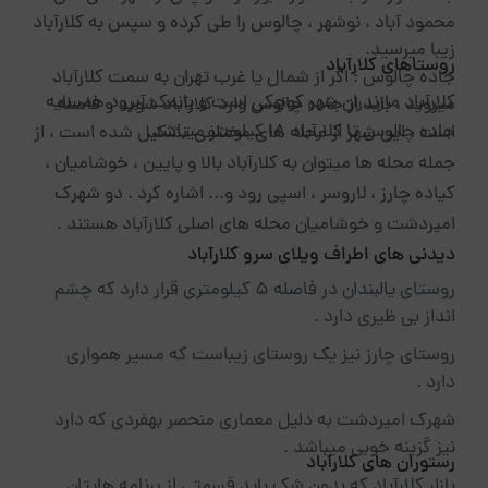
محمود آباد ، نوشهر ، چالوس را طی کرده و سپس به کلارآباد
زیبا میرسید.
روستاهای کلارآباد
جاده چالوس
: اگر از شمال یا غرب تهران به سمت کلارآباد
کلارآباد مازندران شهر کوچکی است و بانمک آبرود همسایه
میروید ، باید از جاده چالوس وارد کلارآباد شوید و فاصله
جاده چالوس تا کلارآباد 18 کیلومتر میباشد.
است ، این شهر از محله های مختلفی تشکیل شده است ، از
جمله محله ها میتوان به کلارآباد بالا و پایین ، خوشامیان ،
کیاده چارز ، لاروسر ، اسپی رود و... اشاره کرد . دو شهرک
امیردشت و خوشامیان محله های اصلی کلارآباد هستند .
دیدنی های اطراف ویلای سرو کلارآباد
روستای یالبندان در فاصله 5 کیلومتری قرار دارد که چشم
انداز بی ظیری دارد .
روستای چارز نیز یک روستای زیباست که مسیر همواری
دارد .
شهرک امیردشت به دلیل معماری منحصر بهفردی که دارد
نیز گزینه خوبی میباشد .
رستوران های کلارآباد
بازار کلارآباد که بدون شک باید قسمتی از برنامه هایتان