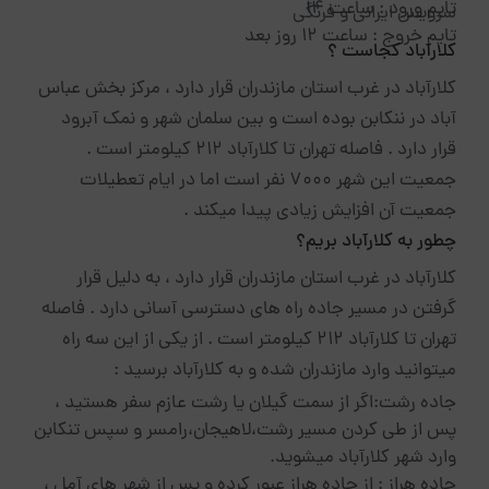
تایم ورود : ساعت 14
سرویس ایرانی و فرنگی
تایم خروج : ساعت 12 روز بعد
کلارآباد کجاست ؟
کلارآباد در غرب استان مازندران قرار دارد ، مرکز بخش عباس
آباد در ننکابن بوده است و بین سلمان شهر و نمک آبرود
قرار دارد . فاصله تهران تا کلارآباد 212 کیلومتر است .
جمعیت این شهر 7000 نفر است اما در ایام تعطیلات
جمعیت آن افزایش زیادی پیدا میکند .
چطور به کلارآباد بریم؟
کلارآباد در غرب استان مازندران قرار دارد ، به دلیل قرار
گرفتن در مسیر جاده راه های دسترسی آسانی دارد . فاصله
تهران تا کلارآباد 212 کیلومتر است . از یکی از این سه راه
میتوانید وارد مازندران شده و به کلارآباد برسید :
جاده رشت:اگر از سمت گیلان یا رشت عازم سفر هستید ،
پس از طی کردن مسیر رشت،لاهیجان،رامسر و سپس تنکابن
وارد شهر کلارآباد میشوید.
جاده هراز : از جاده هراز عبور کرده و پس از شهر های آمل ،