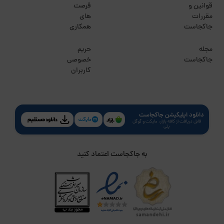
قوانین و
فرصت
مقررات
های
جاکجاست
همکاری
مجله
حریم
جاکجاست
خصوصی
کاربران
دانلود اپلیکیشن جاکجاست
قابل دریافت از کافه بازار، مایکت و گوگل
پلی
به جاکجاست اعتماد کنید