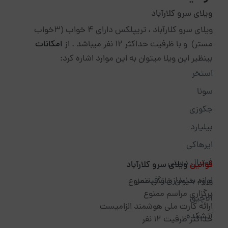
ویلای سرو کلارآباد
ویلای سرو کلارآباد ، تریپلکس دارای 4 خواب (3خواب
مستر) و با ظرفیت حداکثر 12 نفر میباشد . از
امکانات
بینظیر این ویلا میتوان به این موارد اشاره کرد:
استخر
سونا
جکوزی
بیلیارد
ایرهاکی
فوتبال دستی
قوانین
ویلای سرو کلارآباد
لوازم بدنسازی و فیتنس
ورود حیوان خانگی ممنوع
برگزاری مراسم ممنوع
آلاچیق
ارائه کارت ملی هوشمند الزامیست
آتشکده
حداکثر ظرفیت 12 نفر