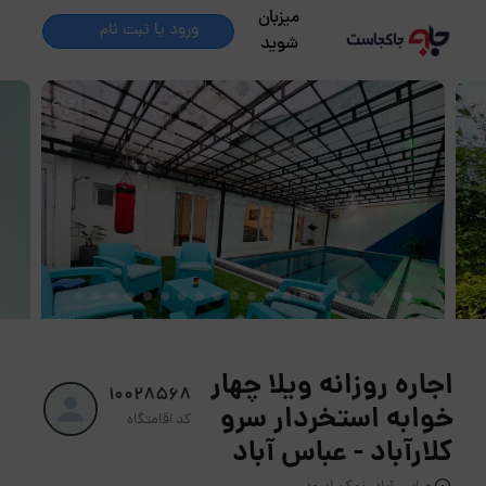
میزبان
ورود یا ثبت نام
شوید
اجاره روزانه ویلا چهار
10028568
خوابه استخردار سرو
کد اقامتگاه
کلارآباد - عباس آباد