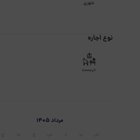
شهری
نوع اجاره
دربست
مرداد 1405
ش
ی
د
س
چ
پ
ج