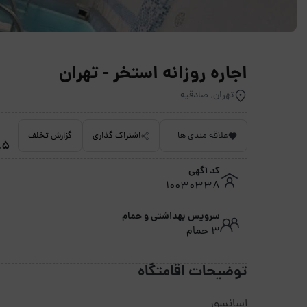
اجاره روزانه استخر - تهران
تهران, صادقیه
علاقه مندی ها
اشتراک گذاری
گزارش تخلف
2.5 م
کد آگهی
10030338
سرویس بهداشتی و حمام
3 حمام
توضیحات اقامتگاه
اسانسور