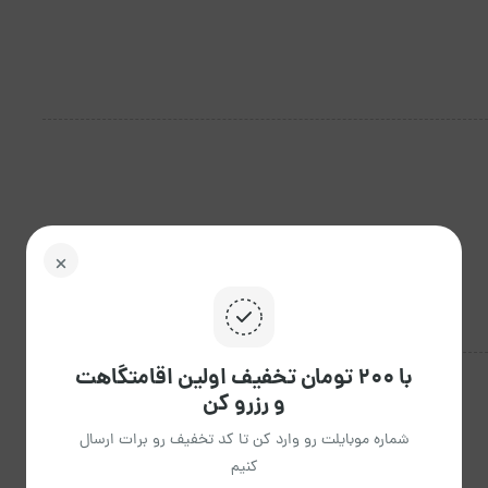
با ۲۰۰ تومان تخفیف اولین اقامتگاهت
و رزرو کن
شهریور 1405
شماره موبایلت رو وارد کن تا کد تخفیف رو برات ارسال
کنیم
ش
ی
د
س
چ
پ
ج