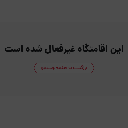
این اقامتگاه غیرفعال شده است
بازگشت به صفحه جستجو