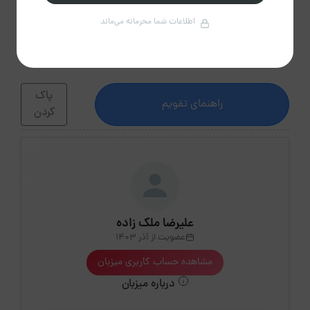
4،944
6،094
4،944
4،599
4،599
4،599
4،485
اطلاعات شما محرمانه می‌ماند
31
4،485
پاک
راهنمای تقویم
کردن
علیرضا ملک زاده
عضویت از آذر 1403
مشاهده حساب کاربری میزبان
درباره میزبان