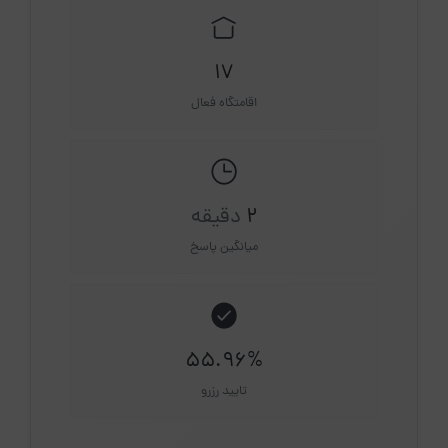
17
اقامتگاه فعال
2
دقیقه
میانگین پاسخ
55.96%
تایید رزرو