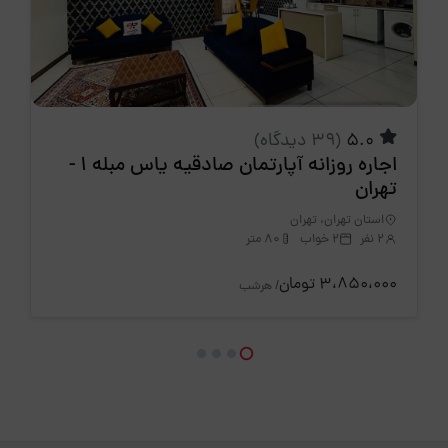
5.0
(39 دیدگاه)
اجاره روزانه آپارتمان صادقیه یاس مبله 1 -
تهران
استان تهران، تهران
2 نفر
2 خواب
80 متر
3،850،000 تومان
/ هرشب