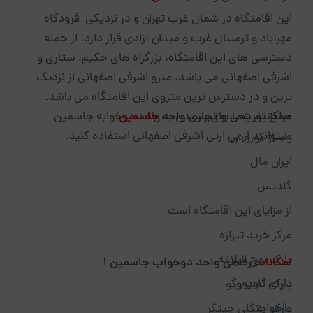
این اقامتگاه در شمال غرب تهران و در نزدیکی فرودگاه
مهرآباد و ترمینال غرب و میدان آزادی قرار دارد. از جمله
دسترسی های این اقامتگاه، بزرگراه های حکیم، ستاری و
اشرفی اصفهانی می باشد. مترو اشرفی اصفهانی از نزدیک
ترین و در دسترس ترین متروی این اقامتگاه می باشد.
مراکز تفریحی و تجاری واحد
جاسمین
همچنین شما برای رسیدن به واحد دوخوابه جاسمین
میتوانید از بی ارتی اشرفی اصفهانی استفاده کنید.
پاساژ کوروش
ایران مال
گلدیس
از مزایای این اقامتگاه است
مرکز خرید تیرازه
پارک نهج البلاغه
امکانات
رفاهی واحد دوخواب جاسمین 1
دارای تلویون
پارک گفت وگو
ماهواره
پارک جنگلی چیتگر