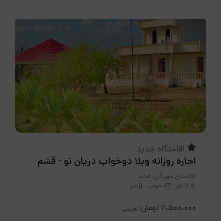
اقامتگاه جدید
اجاره روزانه ویلا دوخواب دریان نو - قشم
استان هرمزگان، قشم
12 نفر
1 خواب
متر
2،500،000 تومان
/ هرشب