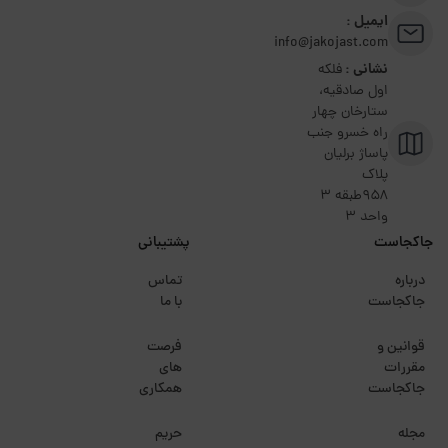
ایمیل :
info@jakojast.com
نشانی :
فلکه
اول صادقیه،
ستارخان چهار
راه خسرو جنب
پاساژ برلیان
پلاک
۹۵۸طبقه 3
واحد 3
جاکجاست
پشتیبانی
درباره
تماس
جاکجاست
با ما
قوانین و
فرصت
مقررات
های
جاکجاست
همکاری
مجله
حریم