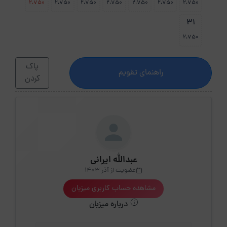
2،750
2،750
2،750
2،750
2،750
2،750
2،750
31
2،750
پاک
راهنمای تقویم
کردن
عبدالله ایرانی
عضویت از آذر 1403
مشاهده حساب کاربری میزبان
درباره میزبان