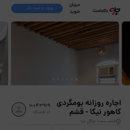
میزبان
ورود یا ثبت نام
شوید
اجاره روزانه بومگردی
10043919
کاهور نیکا - قشم
کد اقامتگاه
قشم, سمت جنگل حرا