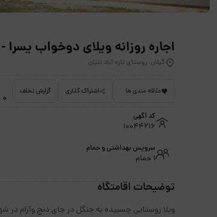
اجاره روزانه ویلای دوخواب یسرا - 
گیلان, روستای تازه آباد تنیان
علاقه مندی ها
اشتراک گذاری
گزارش تخلف
0 امتیاز داده نشده
کد آگهی
10044216
سرویس بهداشتی و حمام
1 حمام
توضیحات اقامتگاه
ویلا روستایی چسبیده به جنگل در جای دنج وآرام در شه