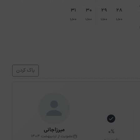
31
30
29
28
1،100
1،100
1،100
1،100
پاک کردن
میرزاجانی
0%
عضویت از اردیبهشت 1404