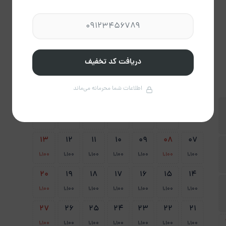
شهریور 1405
دریافت کد تخفیف
ش
ی
د
س
چ
پ
ج
اطلاعات شما محرمانه می‌ماند
06
05
04
03
02
01
1،100
1،100
1،100
1،100
1،100
1،100
13
12
11
10
09
08
07
1،100
1،100
1،100
1،100
1،100
1،100
1،100
20
19
18
17
16
15
14
1،100
1،100
1،100
1،100
1،100
1،100
1،100
27
26
25
24
23
22
21
1،100
1،100
1،100
1،100
1،100
1،100
1،100