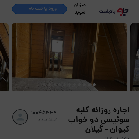
میزبان
ورود یا ثبت نام
شوید
اجاره روزانه کلبه
10045339
سوئیسی دو خواب
کد اقامتگاه
کیوان - گیلان