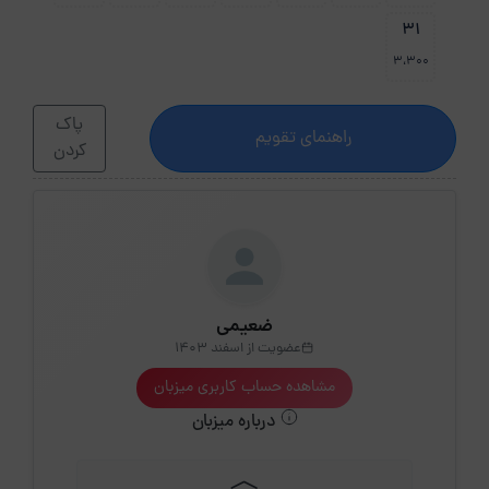
31
3،300
پاک
راهنمای تقویم
کردن
ضعیمی
عضویت از اسفند 1403
مشاهده حساب کاربری میزبان
درباره میزبان