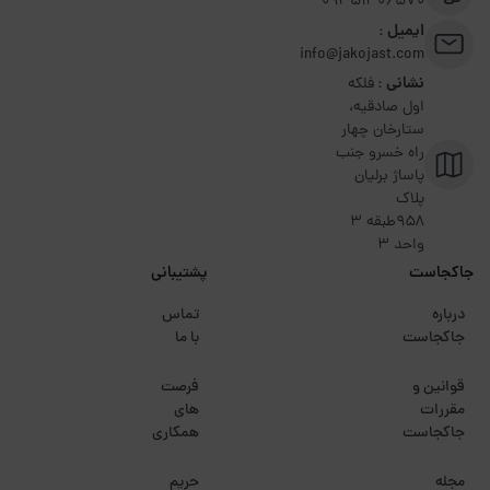
09351306570
ایمیل :
info@jakojast.com
نشانی :
فلکه
اول صادقیه،
ستارخان چهار
راه خسرو جنب
پاساژ برلیان
پلاک
۹۵۸طبقه 3
واحد 3
جاکجاست
پشتیبانی
درباره
تماس
جاکجاست
با ما
قوانین و
فرصت
مقررات
های
جاکجاست
همکاری
مجله
حریم