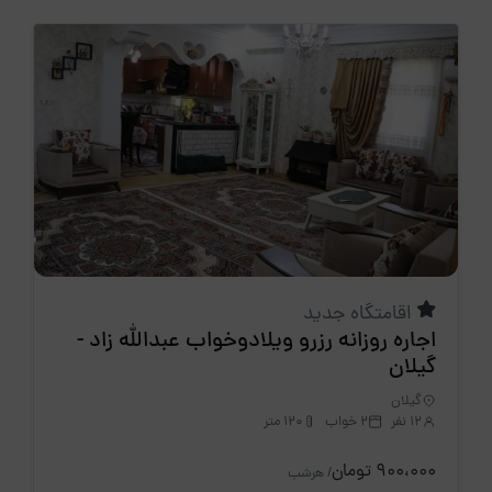
اقامتگاه جدید
اجاره روزانه رزرو ویلادوخواب عبدالله زاد -
گیلان
گیلان
12 نفر
2 خواب
120 متر
900،000 تومان
/ هرشب