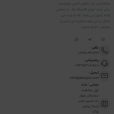
جاکجاست یک پلتفرم آنلاین هوشمند ،
برای اجاره انواع اقامتگاه ها ، در تمامی
نقاط کشور می باشد که به شما این
امکان را می دهد،تاتجربه ای آسان و
مطمئن داشته باشید.
تلفن :
02191094599
پشتیبانی :
09351306570
ایمیل :
info@jakojast.com
نشانی :
فلکه
اول صادقیه،
ستارخان چهار
راه خسرو جنب
پاساژ برلیان
پلاک