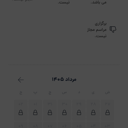
می باشد.
نیست.
برگزاری
مراسم مجاز
نیست.
مرداد 1405
ش
ی
د
س
چ
پ
ج
02
01
31
30
29
28
27
09
08
07
06
05
04
03