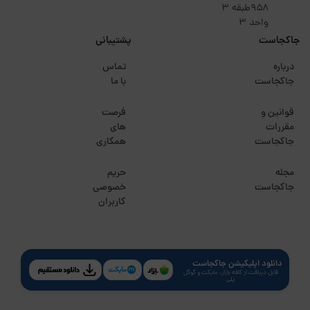
۹۵۸طبقه 3
واحد 3
جاکجاست
پشتیبانی
درباره
تماس
جاکجاست
با ما
قوانین و
فرصت
مقررات
های
جاکجاست
همکاری
مجله
حریم
جاکجاست
خصوصی
کاربران
دانلود اپلیکیشن جاکجاست
قابل دریافت از کافه بازار، مایکت و گوگل
پلی