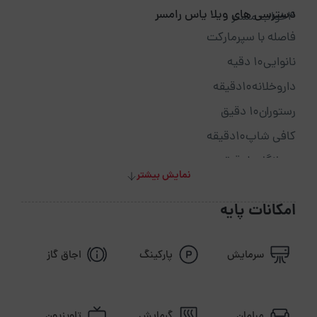
دسترسی های ویلا یاس رامسر
4خواب مستر
فاصله با سپرمارکت
نانوایی10 دقیه
داروخلانه10دقیقه
رستوران10 دقیق
کافی شاپ10دقیقه
درمانگاه10دقیقه
نمایش بیشتر
دریا10دقیقه
امکانات پایه
چنگل و ...10دقیقه
فاصله تا ترمینال 45 دقیقه میباشد.
سرمایش
پارکینگ
اجاق گاز
مبلمان
گرمایش
تلویزیون