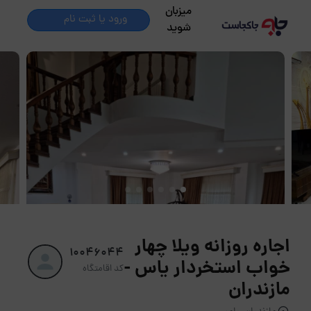
میزبان
ورود یا ثبت نام
شوید
اجاره روزانه ویلا چهار
10046044
خواب استخردار یاس -
کد اقامتگاه
مازندران