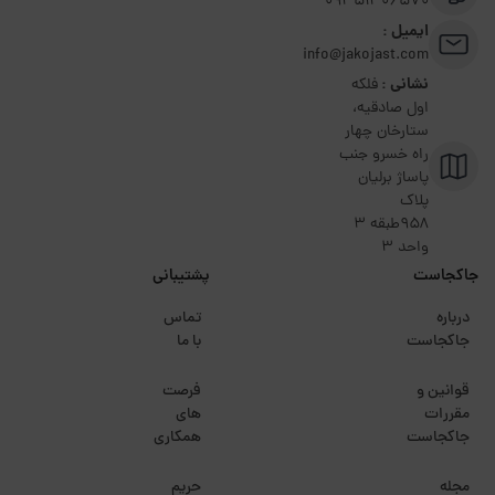
09351306570
ایمیل :
info@jakojast.com
نشانی :
فلکه
اول صادقیه،
ستارخان چهار
راه خسرو جنب
پاساژ برلیان
پلاک
۹۵۸طبقه 3
واحد 3
جاکجاست
پشتیبانی
درباره
تماس
جاکجاست
با ما
قوانین و
فرصت
مقررات
های
جاکجاست
همکاری
مجله
حریم