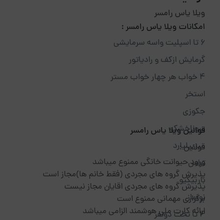
ویلا یاس رامسر
امکانات ویلا یاس رامسر :
۶ تا اسپلیت واسه سرمایشی
گرمایش ازکف و رادیاتور
۴ خواب هر چهار خواب مستر
استخر
جکوزی
سوناخشک
قوانین ویلا یاس رامسر
میزبیلیارد
قوانین :
ورود حیوانت خانگی ممنوع میباشد
تراس
پذیرش گروه های مجردی (فقط خانم ها)مجاز است
باربیکیو
پذیرش گروه های مجردی اقایان مجاز نیست
نوساز
برگزاری مهمانی ممنوع است
ارائه کارت ملی هوشمند الزامی میباشد
۴ تا تخت دونفر