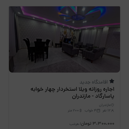
اقامتگاه جدید
اجاره روزانه ویلا استخردار چهار خوابه
پاسارگاد - مازندران
مازندران
12 نفر
4 خواب
200 متر
3،300،000 تومان
/ هرشب