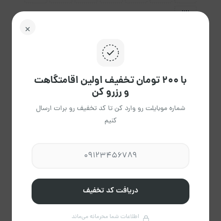
31
4،400
پاک
راهنمای تقویم
کردن
با ۲۰۰ تومان تخفیف اولین اقامتگاهت
و رزرو کن
شماره موبایلت رو وارد کن تا کد تخفیف رو برات ارسال
کنیم
توسکانی
عضویت از اسفند 1403
مشاهده حساب کاربری میزبان
درباره میزبان
دریافت کد تخفیف
اطلاعات شما محرمانه می‌ماند