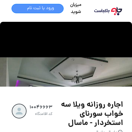
میزبان
ورود یا ثبت نام
شوید
اجاره روزانه ویلا سه
10046663
خواب سورنای
کد اقامتگاه
استخردار - ماسال