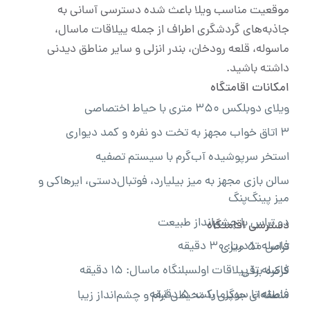
موقعیت مناسب ویلا باعث شده دسترسی آسانی به
جاذبه‌های گردشگری اطراف از جمله ییلاقات ماسال،
ماسوله، قلعه رودخان، بندر انزلی و سایر مناطق دیدنی
داشته باشید.
امکانات اقامتگاه
ویلای دوبلکس ۳۵۰ متری با حیاط اختصاصی
۳ اتاق خواب مجهز به تخت دو نفره و کمد دیواری
استخر سرپوشیده آب‌گرم با سیستم تصفیه
سالن بازی مجهز به میز بیلیارد، فوتبال‌دستی، ایرهاکی و
میز پینگ‌پنگ
دو تراس با چشم‌انداز طبیعت
دسترسی اقامتگاه
فاصله تا دریا: ۳۰ دقیقه
تراس ۵۰ متری
فاصله تا ییلاقات اولسبلنگاه ماسال: ۱۵ دقیقه
کرکره برقی
فاصله تا سوپرمارکت: ۵ دقیقه
منطقه‌ای جنگلی با محیطی آرام و چشم‌انداز زیبا