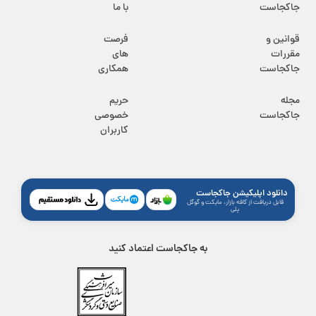
جاکجاست
با ما
قوانین و
فرصت
مقررات
های
جاکجاست
همکاری
مجله
حریم
جاکجاست
خصوصی
کاربران
دانلود اپلیکیشن جاکجاست
قابل دریافت از کافه بازار، مایکت و گوگل
پلی
به جاکجاست اعتماد کنید