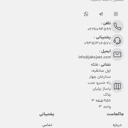
مطمئن داشته باشید.
تلفن :
02191094599
پشتیبانی :
09351306570
ایمیل :
info@jakojast.com
نشانی :
فلکه
اول صادقیه،
ستارخان چهار
راه خسرو جنب
پاساژ برلیان
پلاک
۹۵۸طبقه 3
واحد 3
جاکجاست
پشتیبانی
درباره
تماس