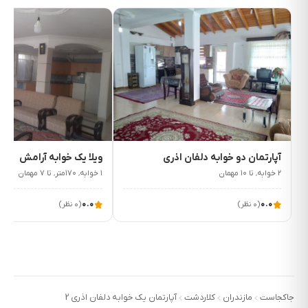
ساعت
ورود
۲ بعد
از
ظهر
و
خروج
۱٬۶۵۰٬۰۰۰
۱٬۴۰۰٬۰۰۰
ت/شب
ت/شب
۱۲
ظهر
آپارتمان دو خوابه دلفان اذری
ویلا یک خوابه آرامش
استعمال
۲ خوابه٬ تا ۱۰ مهمان
۱ خوابه٬ ۱۷۰متر٬ تا ۷ مهمان
دخانیات
۰.۰
۰.۰
(۰ نظر)
(۰ نظر)
ممنوع
است
مدرک
محرمیت
الزامی
است
جاکجاست
مازندران
کلاردشت
آپارتمان یک خوابه دلفان اذری 2