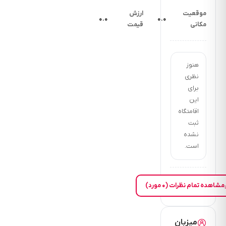
دقیقه
موقعیت
ارزش
فاصله
۰.۰
۰.۰
مکانی
قیمت
مرکز
تفریحی
45
هنوز
دقیقه
نظری
فاصله
برای
تا
این
جنگل
اقامتگاه
زیبایی
ثبت
مازیچال
نشده
40
است.
دقیقه
بانک
10
مشاهده تمام نظرات (۰ مورد)
دقیقه
فاصله
رستوران
میزبان