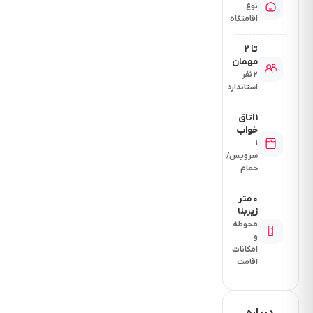
نوع
اقامتگاه
تا ۲
مهمان
۲ نفر
استاندارد
۱ اتاق
خواب
۱
سرویس/
حمام
۰ متر
زیربنا
محوطه
و
امکانات
اقامت