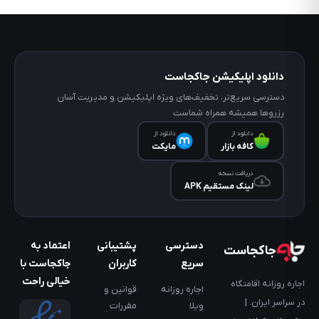
ورود
حیوانات
خانگی
ممنوع
است
دانلود اپلیکیشن جاکجاست
پذیرش
دسترسی سریع‌تر، تخفیف‌های ویژه اپلیکیشن و مدیریت آسان
گروه
رزروها همیشه همراه شماست
های
دانلود از
دانلود از
مجردی
کافه‌ بازار
مایکت
مجاز
دریافت نسخه
است
لینک مستقیم APK
هر
نفر
اضافه
دسترسی
پشتیبانی
اعتماد به
جاکجاست
100
سریع
کاربران
جاکجاست با
هزارتومان
خیالی راحت
اجاره روزانه اقامتگاه
اجاره روزانه
قوانین و
در سراسر ایران. |
ویلا
مقررات