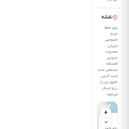
دسترسی
های اقامتگاه
نقشه
دلفان اذری
تک خواب:
برای حفظ
حریم
فاصله
خصوصی
تا
میزبان،
سوپر
محدوده
حدودی
مارکت
اقامتگاه
5
مشخص شده
دقیقه
است. آدرس
فاصله
دقیق پس از
تا
رزرو ارسال
می‌شود.
نانوایی
5
دقیقه
+
فاصله
×
−
تا
 رزرو برای شما