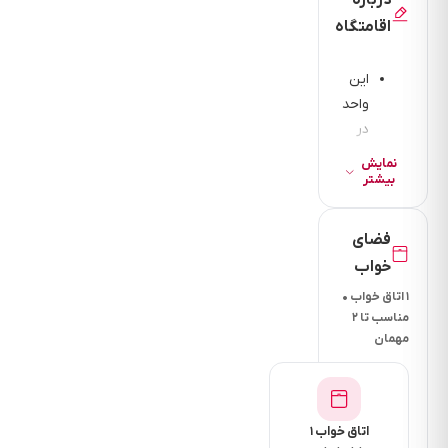
درباره
اقامتگاه
این
واحد
در
طبقه
نمایش
دوم
بیشتر
ساختمان
به
فضای
متراژ70
خواب
متری
۱ اتاق خواب •
تک
مناسب تا ۲
خواب
مهمان
مستر
در
اتاق
خواب
اتاق خواب ۱