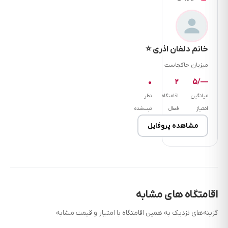
5
دقیقه
فاصله
تا
خانم دلفان اذری ⭐
کافی
میزبان جاکجاست
شاپ
۰
۲
10
—/۵
دقیقه
میانگین
اقامتگاه
نظر
فاصله
امتیاز
فعال
ثبت‌شده
تا
مشاهده پروفایل
قصابی
10
دقیقه
قوانین
اقامتگاه
اقامتگاه های مشابه
دلفان اذری
گزینه‌های نزدیک به همین اقامتگاه با امتیاز و قیمت مشابه
تک خواب: