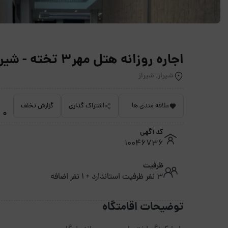
اجاره روزانه هتل مهر3 تخته - شیراز
شیراز, شیراز
علاقه مندی ها
اشتراک گذاری
گزارش تخلف
0 امتیاز داده نشده
کد آگهی
10046736
ظرفیت
3 نفر ظرفیت استاندارد + 1 نفر اضافه
توضیحات اقامتگاه