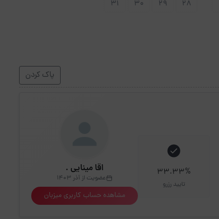
31
30
29
28
پاک کردن
اقا مینایی .
33.33%
عضویت از آذر 1403
تایید رزرو
مشاهده حساب کاربری میزبان