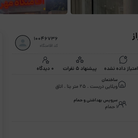
10046736
کد اقامتگاه
پیشنهاد 5 نفرات
0 دیدگاه
ساختمان
ویلایی دربست . 25 متر بنا . اتاق
سرویس بهداشتی و حمام
1 حمام