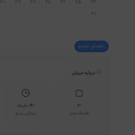
30
29
28
27
26
25
24
31
راهنمای تقویم
درباره میزبان
3
41
دقیقه
اقامتگاه فعال
میانگین پاسخ