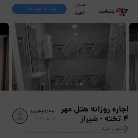
میزبان
ورود یا ثبت نام
شوید
اجاره روزانه هتل مهر
10046746
4 تخته - شیراز
کد اقامتگاه
شیراز, شیراز