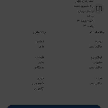
ستارخان چهار
راه خسرو جنب
پاساژ برلیان
پلاک
۹۵۸طبقه 3
واحد 3
جاکجاست
پشتیبانی
درباره
تماس
جاکجاست
با ما
قوانین و
فرصت
مقررات
های
جاکجاست
همکاری
مجله
حریم
جاکجاست
خصوصی
کاربران