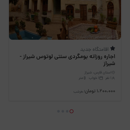
اقامتگاه جدید
اجاره روزانه بومگردی سنتی لوتوس شیراز -
شیراز
استان فارس، شیراز
1 نفر
1 خواب
متر
1،200،000 تومان
/ هرشب