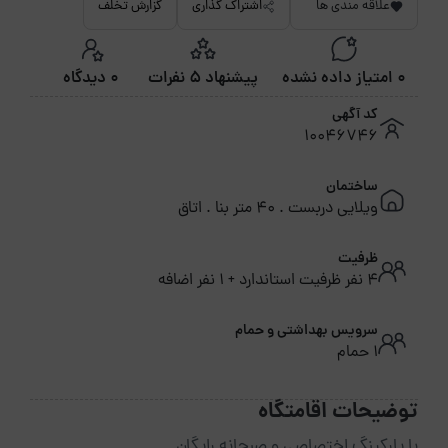
علاقه مندی ها
اشتراک گذاری
گزارش تخلف
0 امتیاز داده نشده
پیشنهاد 5 نفرات
0 دیدگاه
کد آگهی
10046746
ساختمان
ویلایی دربست . 40 متر بنا . اتاق
ظرفیت
4 نفر ظرفیت استاندارد + 1 نفر اضافه
سرویس بهداشتی و حمام
1 حمام
توضیحات اقامتگاه
با پارکینگ اختصاصی و صبحانه رایگان