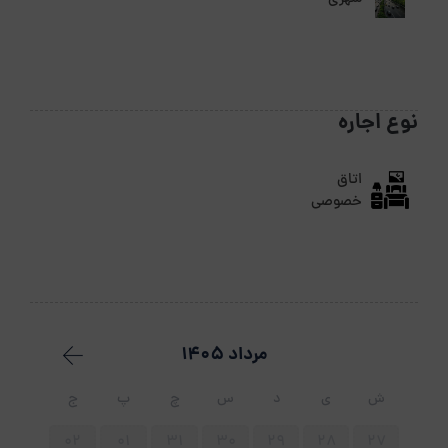
نوع اجاره
اتاق
خصوصی
مرداد 1405
ش
ی
د
س
چ
پ
ج
02
01
31
30
29
28
27