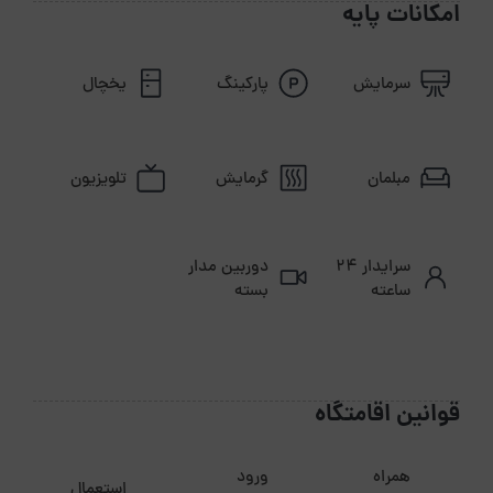
امکانات پایه
فاصله تا دسترسی حمل و نقل 10 دقیقه
فاصله تا پاساژ5 دقیقه
سرمایش
پارکینگ
یخچال
فاصله تا فرودگاه 1 ساعت
مبلمان
گرمایش
تلویزیون
سرایدار ۲۴
دوربین مدار
ساعته
بسته
قوانین اقامتگاه
همراه
ورود
استعمال