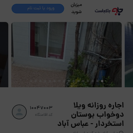
میزبان
ورود یا ثبت نام
شوید
اجاره روزانه ویلا
10047003
دوخواب بوستان
کد اقامتگاه
استخردار - عباس آباد