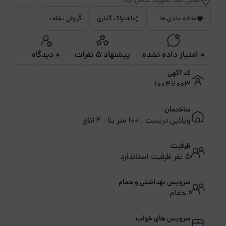
عباس آباد, شهرک عباس اباد
علاقه مندی ها
اشتراک گذاری
گزارش تخلف
0 امتیاز داده نشده
پیشنهاد 5 نفرات
0 دیدگاه
کد آگهی
10047003
ساختمان
ویلایی دربست . 100 متر بنا . 2 اتاق
ظرفیت
5 نفر ظرفیت استاندارد
سرویس بهداشتی و حمام
1 حمام
سرویس های خواب