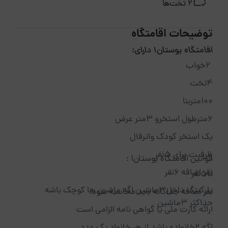
2 تخت‌ها
توضیحات اقامتگاه
اقامتگاه بوستان1 دارای:
۲خواب
۴تخت
۱۰۰متربنا
۶مترطول استخرو ۳متر عرض
یک استخر کودک واترفال
ظرفیت برای ۵نفر
قوانین اقامتگاه بوستان1 :
نقر اضافه ۶نفر
تا۵نفر
پارکینگ داخل ۲ماشین اگه ماشین ها کوچک باشه
نفر اضافه جداگانه باید محاسبه شود.
حداکثر ۳ماشین
ارائه کارت ملی یا گواهی نامه الزامی است