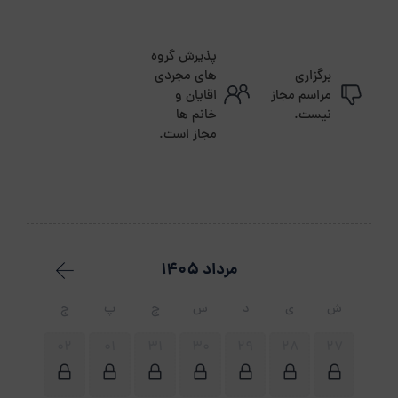
پذیرش گروه
برگزاری
های مجردی
مراسم مجاز
اقایان و
نیست.
خانم ها
مجاز است.
مرداد 1405
ش
ی
د
س
چ
پ
ج
02
01
31
30
29
28
27