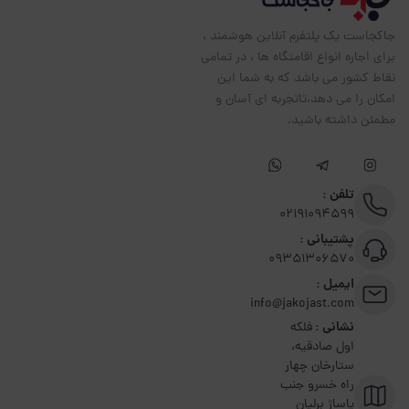
جاکجاست یک پلتفرم آنلاین هوشمند ،
برای اجاره انواع اقامتگاه ها ، در تمامی
نقاط کشور می باشد که به شما این
امکان را می دهد،تاتجربه ای آسان و
مطمئن داشته باشید.
تلفن :
02191094599
پشتیبانی :
09351306570
ایمیل :
info@jakojast.com
نشانی :
فلکه
اول صادقیه،
ستارخان چهار
راه خسرو جنب
پاساژ برلیان