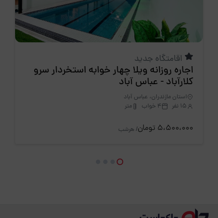
اقامتگاه جدید
اجاره روزانه ویلا چهار خوابه استخردار سرو
کلارآباد - عباس آباد
استان مازندران، عباس آباد
15 نفر
4 خواب
متر
5،500،000 تومان
/ هرشب