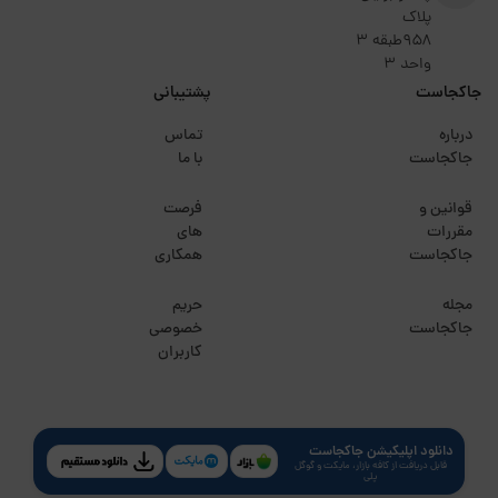
پلاک
۹۵۸طبقه 3
واحد 3
جاکجاست
پشتیبانی
درباره
تماس
جاکجاست
با ما
قوانین و
فرصت
مقررات
های
جاکجاست
همکاری
مجله
حریم
جاکجاست
خصوصی
کاربران
دانلود اپلیکیشن جاکجاست
قابل دریافت از کافه بازار، مایکت و گوگل
پلی