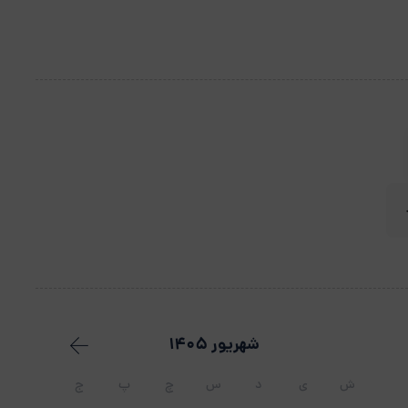
شهریور 1405
ش
ی
د
س
چ
پ
ج