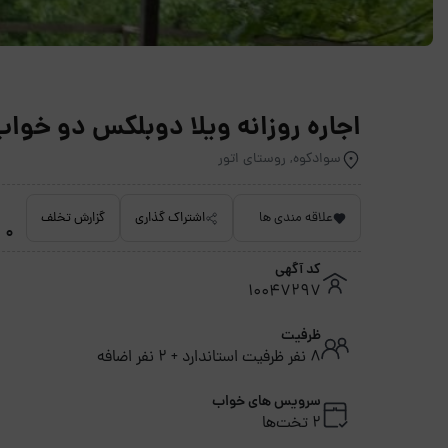
اجاره روزانه ویلا دوبلکس دو خوا
سوادکوه, روستای اتور
علاقه مندی ها
اشتراک گذاری
گزارش تخلف
0 امتیاز داده نشده
کد آگهی
10047297
ظرفیت
8 نفر ظرفیت استاندارد + 2 نفر اضافه
سرویس های خواب
2 تخت‌ها