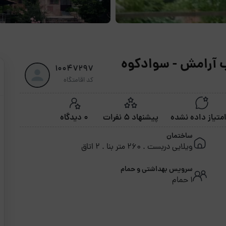
ب آرامش - سوادکوه
10047297
کد اقامتگاه
پیشنهاد 5 نفرات
0 دیدگاه
ساختمان
ویلایی دربست . 260 متر بنا . 2 اتاق
سرویس بهداشتی و حمام
1 حمام