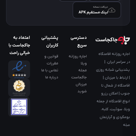
چنددقیقه
دریافت نسخه
است؟
لینک مستقیم APK
5
دقیقه
فاصله
دسترسی
پشتیبانی
اعتماد به
جاکجاست
تا
سریع
کاربران
جاکجاست با
کافی
خیالی راحت
اجاره روزانه اقامتگاه
اجاره روزانه
قوانین و
شاپ
در سراسر ایران. |
ویلا
مقررات
چنددقیقه
پشتیبانی شبانه روزی
مجله
تماس با ما
است؟
جاکجاست
درباره ما
| ارتباط با میزبان |
5
میزباان
اقامتگاه از شمال تا
دقیقه
شوید
جنوب | امکان رزرو
فاصله
انواع اقامتگاه از جمله
تا
ویلا، سوئیت، کلبه،
پاساژ
بومگردی و آپارتمان
چنددقیقه
مبله
است؟
15دقیقه