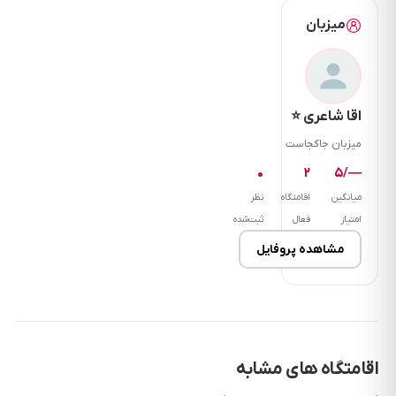
و
میزبان
اسنپ.نزدیک
به
خیابان
اصلی
اقا شاعری ⭐
و
دسترسی
میزبان جاکجاست
به
۰
۲
—/۵
فرودگاه
میانگین
اقامتگاه
نظر
و
امتیاز
فعال
ثبت‌شده
مرکز
شهر
مشاهده پروفایل
رشت
لطفا
توجه
بفرمایید
اقامتگاه های مشابه
دسترسی