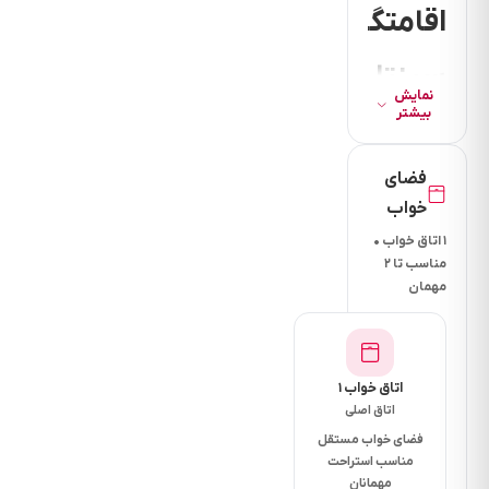
اقامتگاه
سپنتا
نمایش
بیشتر
تک
خواب
فضای
خواب
دارای:
۱ اتاق خواب •
مناسب تا ۲
مهمان
اقامتگاه
سپنتا
با
5سال
اتاق خواب ۱
سابقه
اتاق اصلی
و
فضای خواب مستقل
مناسب استراحت
دارای
مهمانان