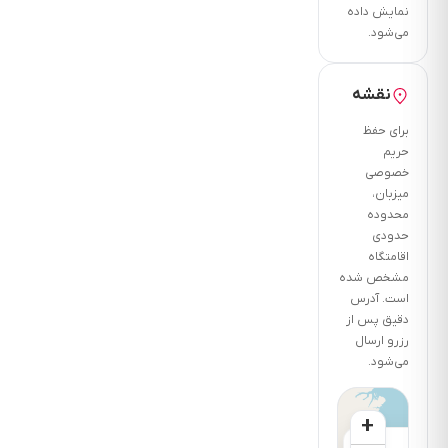
فرنگی
نمایش داده
می‌شود.
کولر
اسپلیت
شوفاژ
نقشه
و
برای حفظ
بخاری
حریم
و
خصوصی
پکیج.
میزبان،
دارای
محدوده
تراس
حدودی
اقامتگاه
بزرگ
مشخص شده
پارکینگ
است. آدرس
اختصاصی
دقیق پس از
سر
رزرو ارسال
پوشیده
می‌شود.
ورودی
+
ساختمان
×