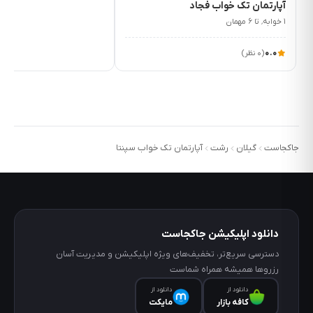
آپارتمان تک خواب فجاد
تا
۱ خوابه٬ تا ۶ مهمان
نانوایی
چقد
۰.۰
(۰ نظر)
دقیقه
است؟
5
دقیقه
فاصله
تا
جاکجاست
گیلان
رشت
آپارتمان تک خواب سپنتا
رستوران
چند
دقیقه
است؟
دانلود اپلیکیشن جاکجاست
5
دقیقه
دسترسی سریع‌تر، تخفیف‌های ویژه اپلیکیشن و مدیریت آسان
فاصله
رزروها همیشه همراه شماست
تا
دانلود از
دانلود از
کافه‌ بازار
مایکت
بیمارستان