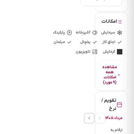
مجوز
ازسازمان
گردشگری
امکانات
استان
گیلان
سرمایش
آشپزخانه
پارکینگ
و
اجاق گاز
یخچال
مبلمان
دارای
گرمایش
تلویزیون
رتبه
ی
مشاهده
ممتاز
همه
گردشگری
امکانات
(۹ مورد)
داخل
شهر
رشت
تقویم /
اجاره
نرخ
واحد
مرداد ۱۴۰۵
75
متری
ارقام به