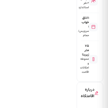
۲ نفر
استاندارد
۱ اتاق
خواب
۱
سرویس/
حمام
۷۵
متر
زیربنا
محوطه
و
امکانات
اقامت
درباره
اقامتگاه