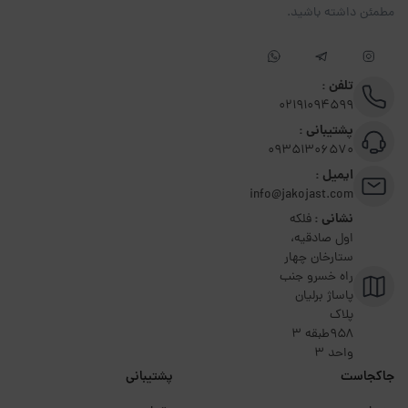
مطمئن داشته باشید.
تلفن :
02191094599
پشتیبانی :
09351306570
ایمیل :
info@jakojast.com
نشانی :
فلکه
اول صادقیه،
ستارخان چهار
راه خسرو جنب
پاساژ برلیان
پلاک
۹۵۸طبقه 3
واحد 3
جاکجاست
پشتیبانی