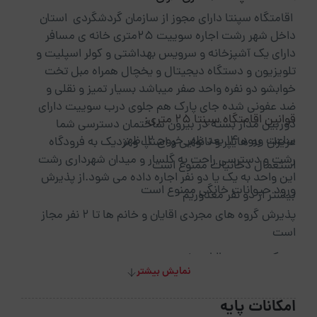
اقامتگاه سپنتا دارای مجوز از سازمان گردشگردی استان
داخل شهر رشت اجاره سوییت 25متری خانه ی مسافر
دارای یک آشپزخانه و سرویس بهداشتی و کولر اسپلیت و
تلویزیون و دستگاه دیجیتال و یخچال همراه مبل تخت
خوابشو دو نفره واحد صفر میباشد بسیار تمیز و نقلی و
ضد عفونی شده جای پارک هم جلوی درب سوییت دارای
قوانین اقامتگاه سپنتا 25 متری:
دوربین مدار بسته در بیرون ساختمان دسترسی شما
ساعت ورود 14 بعد ظهر خروج 12 ظهر
عزیزان به هایپر و نانوایی و اسنپ و نزدیک به فرودگاه
رشت و دسترسی راحت به گلسار و میدان شهرداری رشت
استعمال دخانیات ممنوع است
این واحد به یک یا دو نفر اجاره داده می شود.از پذیرش
ورود حیوانات خانگی ممنوع است
بیشتر از دو نفر معذوریم
پذیرش گروه های مجردی اقایان و خانم ها تا 2 نفر مجاز
است
مدرک محرمیت الزامی نیست
نمایش بیشتر
ارائه کارت ملی الزامی است
امکانات پایه