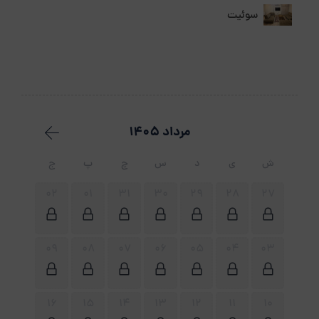
دقیقه
سوئیت
فاصله تا شهر یا خارج شهرچند دقیقه است؟30 دقیقه
فاصله تا ترمینال چنددقیقه است؟20 دقیقه
فاصله تا راه آهن چنددقیقه است ؟40 دقیقه
مرداد 1405
ش
ی
د
س
چ
پ
ج
02
01
31
30
29
28
27
09
08
07
06
05
04
03
16
15
14
13
12
11
10