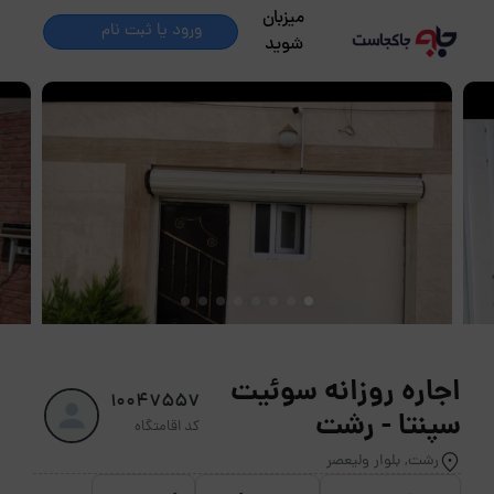
میزبان
ورود یا ثبت نام
شوید
اجاره روزانه سوئیت
10047557
سپنتا - رشت
کد اقامتگاه
رشت, بلوار ولیعصر