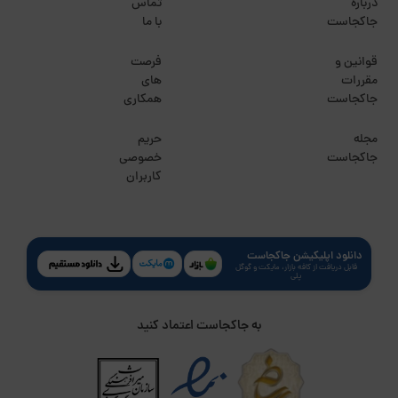
درباره
تماس
جاکجاست
با ما
قوانین و
فرصت
مقررات
های
جاکجاست
همکاری
مجله
حریم
جاکجاست
خصوصی
کاربران
دانلود اپلیکیشن جاکجاست
قابل دریافت از کافه بازار، مایکت و گوگل
پلی
به جاکجاست اعتماد کنید