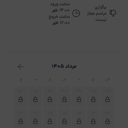
ساعت ورود
برگزاری
14:00 ظهر
مراسم مجاز
ساعت خروج
نیست.
12:00 ظهر
مرداد 1405
ش
ی
د
س
چ
پ
ج
02
01
31
30
29
28
27
09
08
07
06
05
04
03