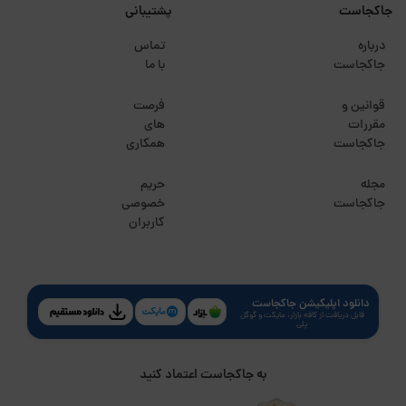
جاکجاست
پشتیبانی
درباره
تماس
جاکجاست
با ما
قوانین و
فرصت
مقررات
های
جاکجاست
همکاری
مجله
حریم
جاکجاست
خصوصی
کاربران
دانلود اپلیکیشن جاکجاست
قابل دریافت از کافه بازار، مایکت و گوگل
پلی
به جاکجاست اعتماد کنید