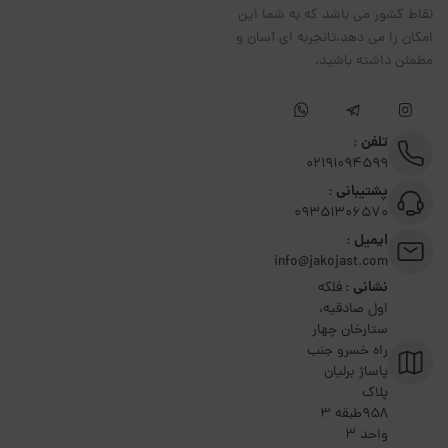
نقاط کشور می باشد که به شما این
امکان را می دهد،تاتجربه ای آسان و
مطمئن داشته باشید.
تلفن :
02191094599
پشتیبانی :
09351306570
ایمیل :
info@jakojast.com
نشانی :
فلکه
اول صادقیه،
ستارخان چهار
راه خسرو جنب
پاساژ برلیان
پلاک
۹۵۸طبقه 3
واحد 3