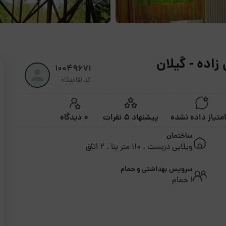
زاده - گیلان
10049671
کد اقامتگاه
پیشنهاد 5 نفرات
0 دیدگاه
ساختمان
ویلایی دربست . 110 متر بنا . 2 اتاق
سرویس بهداشتی و حمام
1 حمام