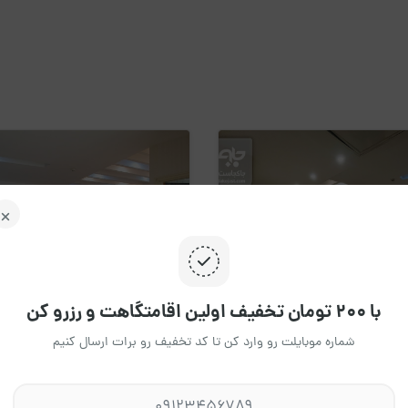
با ۲۰۰ تومان تخفیف اولین اقامتگاهت و رزرو کن
شماره موبایلت رو وارد کن تا کد تخفیف رو برات ارسال کنیم
5.0
(44 دیدگاه)
4.8
(45 دیدگاه)
 روزانه آپارتمان صادقیه
اجاره روزانه آپارتمان ص