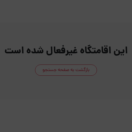
این اقامتگاه غیرفعال شده است
بازگشت به صفحه جستجو