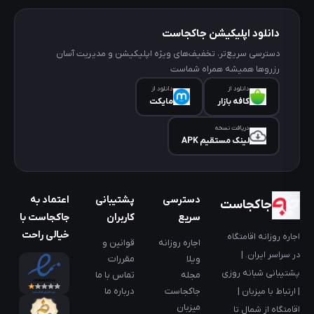
دانلود اپلیکیشن جاکجاست
دسترسی سریع‌تر، تخفیف‌های ویژه اپلیکیشن و مدیریت آسان
رزروها همیشه همراه شماست
دانلود از
دانلود از
کافه‌ بازار
مایکت
دریافت نسخه
لینک مستقیم APK
دسترسی
پشتیبانی
اعتماد به
جاکجاست
سریع
کاربران
جاکجاست با
خیالی راحت
اجاره روزانه اقامتگاه
اجاره روزانه
قوانین و
در سراسر ایران. |
ویلا
مقررات
پشتیبانی شبانه روزی
مجله
تماس با ما
جاکجاست
درباره ما
| ارتباط با میزبان |
میزبان
اقامتگاه از شمال تا