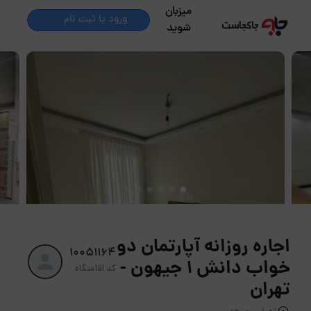
میزبان
ورود یا ثبت نام
شوید
اجاره روزانه آپارتمان دو
10051164
خواب دانش 1 جیهون -
کد اقامتگاه
تهران