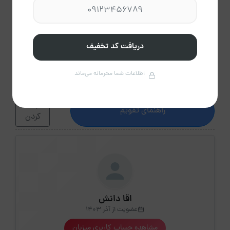
6،350
6،350
6،350
6،350
6،350
6،350
30
29
28
27
26
25
24
6،350
6،350
6،350
6،350
6،350
6،350
6،350
دریافت کد تخفیف
31
اطلاعات شما محرمانه می‌ماند
6،350
پاک
راهنمای تقویم
کردن
اقا دانش
عضویت از آذر 1403
مشاهده حساب کاربری میزبان