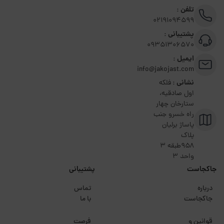
تلفن :
02191094599
پشتیبانی :
09351306570
ایمیل :
info@jakojast.com
نشانی :
فلکه
اول صادقیه،
ستارخان چهار
راه خسرو جنب
پاساژ برلیان
پلاک
۹۵۸طبقه 3
واحد 3
جاکجاست
پشتیبانی
درباره
تماس
جاکجاست
با ما
قوانین و
فرصت