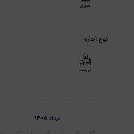
شهری
نوع اجاره
دربست
مرداد 1405
ش
ی
د
س
چ
پ
ج