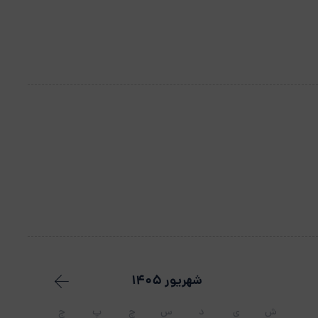
شهریور 1405
ش
ی
د
س
چ
پ
ج