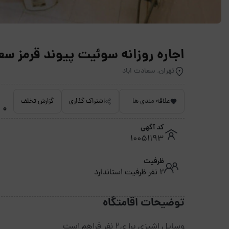
اجاره روزانه سوئیت پیوند قرمز سعا
تهران, سعادت اباد
علاقه مندی ها
اشتراک گذاری
گزارش تخلف
0 امتیاز داده نشده
کد آگهی
10051193
ظرفیت
2 نفر ظرفیت استاندارد
توضیحات اقامتگاه
وسایل اشپزی برا ی2 نفر فراهم است