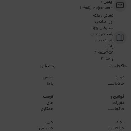
ایمیل :
info@jakojast.com
نشانی :
فلکه
اول صادقیه،
ستارخان چهار
راه خسرو جنب
پاساژ برلیان
پلاک
۹۵۸طبقه 3
واحد 3
جاکجاست
پشتیبانی
درباره
تماس
جاکجاست
با ما
قوانین و
فرصت
مقررات
های
جاکجاست
همکاری
مجله
حریم
جاکجاست
خصوصی