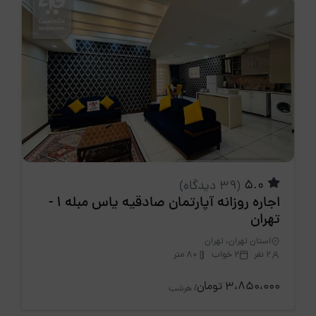
5.0
(39 دیدگاه)
اجاره روزانه آپارتمان صادقیه یاس مبله 1 -
تهران
استان تهران، تهران
2 نفر
2 خواب
80 متر
3،850،000 تومان
/ هرشب