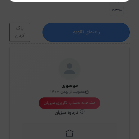
31
7،390
پاک
راهنمای تقویم
کردن
موسوی
عضویت از بهمن 1403
مشاهده حساب کاربری میزبان
درباره میزبان