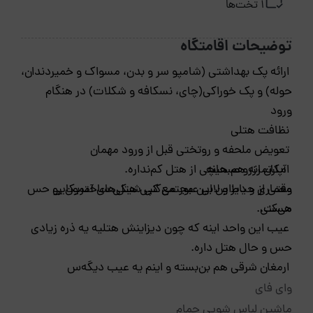
1 تخت‌ها
توضیحات اقامتگاه
ارائه پک بهداشتی (شامپو سر و بدن، مسواک و خمیردندان،
حوله) و پک خوراکی(چای، نسکافه و شکلات) در هنگام
ورود
نظافت هتلی
تعویض ملحفه و روتختی قبل از ورود مهمان
امکان رزرو صبحانه
آپارتمانه هم هیچی از هتل کم‌نداره.
معماری و دیزاین این مجتمع کپی هتل‌های آمریکایی
وقتی از حیاط و لابی عبور می‌کنی شیکی ساختمون رو حس
هست.
می‌کنی.
عیب این واحد اینه که چون دیزاینش هتلیه یه ذره زیادی
حس و حال هتل داره.
ارمغان شرقی هم بن‌بسته و اینم یه عیب دیگه‌س
وای فای
ماشین لباس شویی حمام