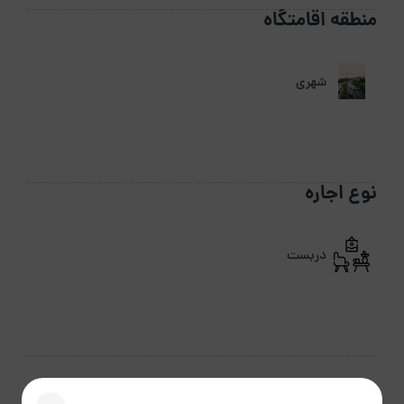
منطقه اقامتگاه
شهری
نوع اجاره
دربست
مرداد 1405