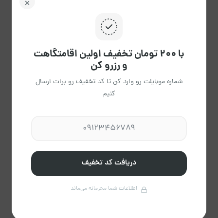
ش
ی
د
س
چ
پ
ج
02
01
31
30
29
28
27
با ۲۰۰ تومان تخفیف اولین اقامتگاهت
و رزرو کن
09
08
07
06
05
04
03
شماره موبایلت رو وارد کن تا کد تخفیف رو برات ارسال
کنیم
15
14
13
12
11
10
16
7،390
23
22
21
20
19
18
17
دریافت کد تخفیف
7،390
7،390
7،390
7،390
7،390
7،390
7،390
30
29
28
27
26
25
24
اطلاعات شما محرمانه می‌ماند
7،390
7،390
7،390
7،390
7،390
7،390
7،390