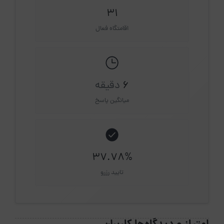
31
اقامتگاه فعال
6
دقیقه
میانگین پاسخ
37.78%
تایید رزرو