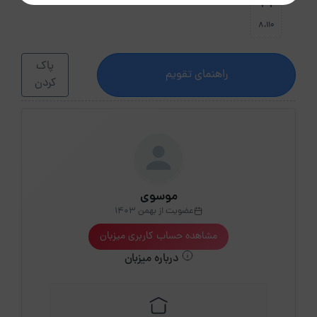
31
8،110
پاک
راهنمای تقویم
کردن
موسوی
عضویت از بهمن 1403
مشاهده حساب کاربری میزبان
درباره میزبان