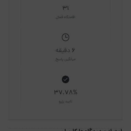
31
اقامتگاه فعال
6
دقیقه
میانگین پاسخ
37.78%
تایید رزرو