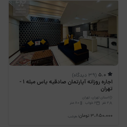
5.0
(39 دیدگاه)
اجاره روزانه آپارتمان صادقیه یاس مبله 1 -
تهران
استان تهران، تهران
2 نفر
2 خواب
80 متر
3،850،000 تومان
/ هرشب