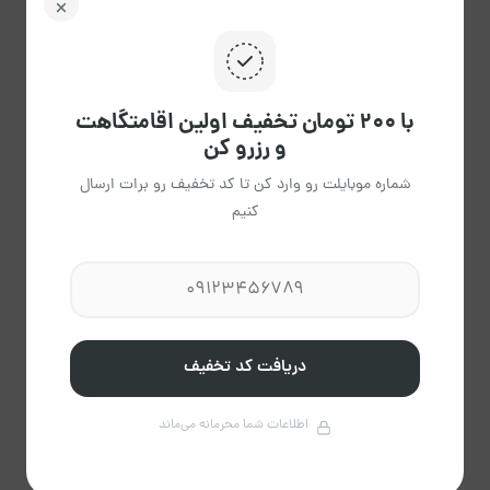
مرداد 1405
ش
ی
د
س
چ
پ
ج
02
01
31
30
29
28
27
با ۲۰۰ تومان تخفیف اولین اقامتگاهت
و رزرو کن
09
08
07
06
05
04
03
شماره موبایلت رو وارد کن تا کد تخفیف رو برات ارسال
کنیم
15
14
13
12
11
10
16
8،110
23
22
21
20
19
18
17
دریافت کد تخفیف
8،110
8،110
8،110
8،110
8،110
8،110
8،110
30
29
28
27
26
25
24
اطلاعات شما محرمانه می‌ماند
8،110
8،110
8،110
8،110
8،110
8،110
8،110