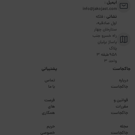
ایمیل :
info@jakojast.com
نشانی :
فلکه
اول صادقیه،
ستارخان چهار
راه خسرو جنب
پاساژ برلیان
پلاک
۹۵۸طبقه 3
واحد 3
جاکجاست
پشتیبانی
درباره
تماس
جاکجاست
با ما
قوانین و
فرصت
مقررات
های
جاکجاست
همکاری
مجله
حریم
جاکجاست
خصوصی