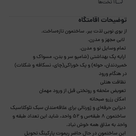
1 تخت‌ها
توضیحات اقامتگاه
از بوی نویی لذت ببر. ساختمون تازه‌ساخت.
لابی مجهز و مدرن.
تمام وسایل نو و مدرن.
ارایه پک بهداشتی (شامپو سر و بدن، مسواک و
خمیردندان، حوله) و پک خوراکی(چای، نسکافه و شکلات)
در هنگام ورود
نظافت هتلی
تعویض ملحفه و روتختی قبل از ورود مهمان
امکان رزرو صبحانه
دیزاین حرفه‌ای و ژورنالی برای علاقه‌مندان سبک نئوکلاسیک
ساختمون ۸ طبقه‌س و ۵۲ واحد، شاید این تعداد طبقه و
واحد به مذاق همه خوش نیاد.
این ساختمون در حال حاضر ریموت پارکینگ تحویل