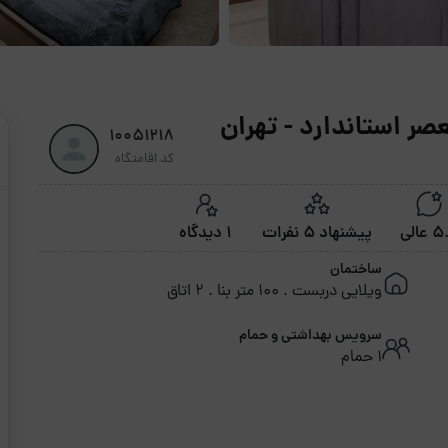
صر استاندارد - تهران
10051218
کد اقامتگاه
عالی
پیشنهاد 5 نفرات
1 دیدگاه
ساختمان
ویلایی دربست . 100 متر بنا . 2 اتاق
سرویس بهداشتی و حمام
1 حمام